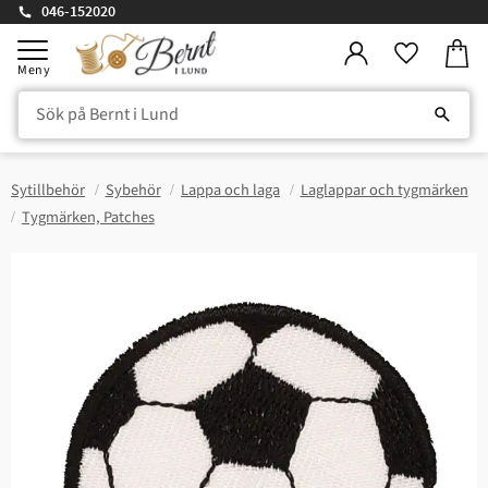
046-152020
Kundv
Meny
Favorite
Sytillbehör
Sybehör
Lappa och laga
Laglappar och tygmärken
Tygmärken, Patches