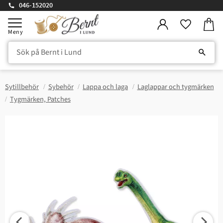
046-152020
Kundv
Meny
Favorite
Sytillbehör
Sybehör
Lappa och laga
Laglappar och tygmärken
Tygmärken, Patches