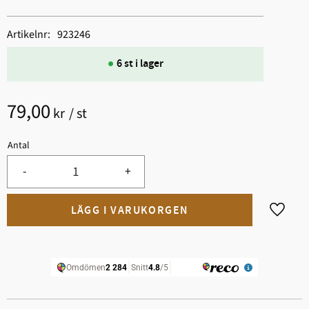
Artikelnr
923246
6 st i lager
79,00
kr
/
st
Antal
-
+
Lägg til