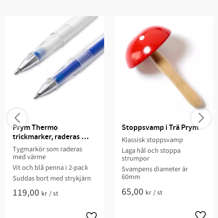
Prym Thermo 
Stoppsvamp i Trä Prym
trickmarker, raderas 
Klassisk stoppsvamp
med värme – 2-pack vit 
Tygmarkör som raderas
Laga hål och stoppa
och blå
med värme
strumpor
Vit och blå penna i 2-pack
Svampens diameter är
60mm
Suddas bort med strykjärn
65,00
119,00
kr
/
st
kr
/
st