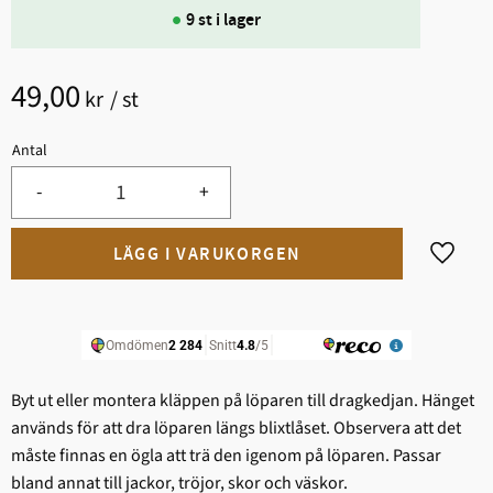
9 st i lager
49,00
kr
/
st
Antal
-
+
Lägg til
Byt ut eller montera kläppen på löparen till dragkedjan. Hänget
används för att dra löparen längs blixtlåset. Observera att det
måste finnas en ögla att trä den igenom på löparen. Passar
bland annat till jackor, tröjor, skor och väskor.