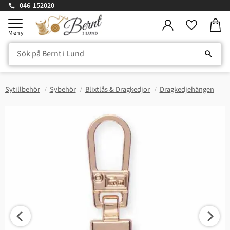
046-152020
Kundv
Meny
Favorite
Sytillbehör
Sybehör
Blixtlås & Dragkedjor
Dragkedjehängen