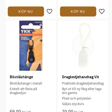
Blixtlåshänge
Dragkedjehandtag Vit
Blixtlåshänge i metall
Praktiskt dragkedjehandtag
Enkelt att fästa på
Byt ut till ny färg eller laga
dragkedjor
din gamla
Plast och polyester
Säljes styckvis
69,00
20,00
kr
/
st
kr
/
st