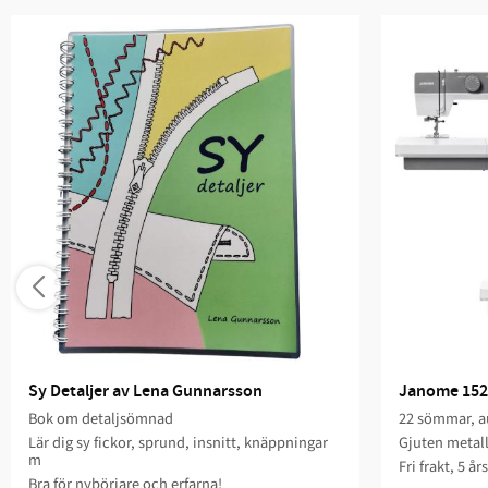
Sy Detaljer av Lena Gunnarsson
Janome 152
Bok om detaljsömnad
22 sömmar, au
Lär dig sy fickor, sprund, insnitt, knäppningar
Gjuten metal
m
Fri frakt, 5 år
Bra för nybörjare och erfarna!