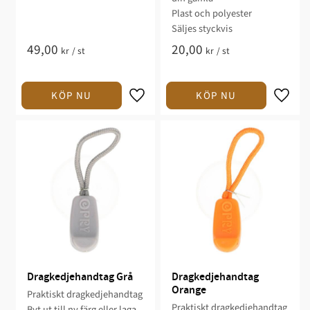
Plast och polyester
Säljes styckvis
49,00
20,00
kr
/
st
kr
/
st
Dragkedjehandtag Grå
Dragkedjehandtag 
Orange
Praktiskt dragkedjehandtag
Praktiskt dragkedjehandtag
Byt ut till ny färg eller laga