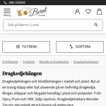
046-152020
Kundv
Meny
Favorite
FILTRERA
SORTERA
Sytillbehör
Sybehör
Blixtlås & Dragkedjor
Dragkedjehängen
Dragkedjehängen
Dragkedjehängen och blixtlåshängen i metall och plast. Byt ut
en trasig kläpp eller byt utseende på en befintlig dragkedja.
Ringar, kläppar och färgade handtag i plast och polyester. Från
Opry, Prym och YKK. Säljs styckvis. Dragkedjeträdare Wonder
Zip gör det enkelt att trä löpare på metervara.