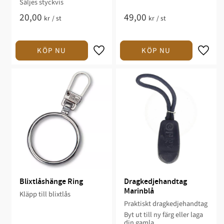
Säljes styckvis
20,00
49,00
kr
/
st
kr
/
st
Blixtlåshänge Ring
Dragkedjehandtag 
Marinblå
Kläpp till blixtlås
Praktiskt dragkedjehandtag
Byt ut till ny färg eller laga
din gamla