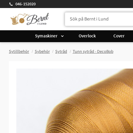
046-152020
Symaskiner
Overlock
Cover
Sytillbehör
Sybehör
Sytråd
Tunn sytråd - DecoBob