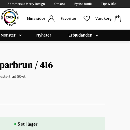
Sömmerska Merry Design
Om oss
Fysisk butik
Tips & Råd
Kundvag
Favoriter
Favoriter
Varukorg
Mina sidor
Mönster
Nyheter
Erbjudanden
arbrun / 416
estertråd 80wt
5 st i lager