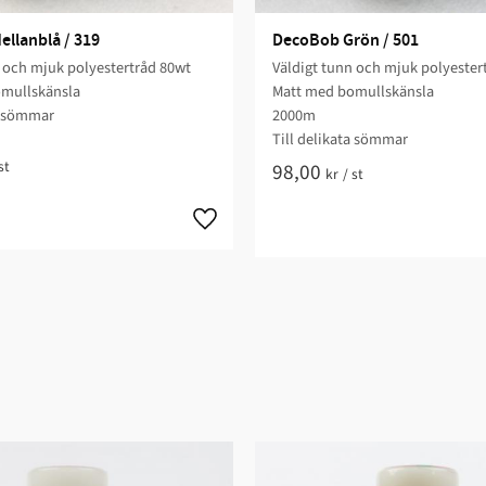
llanblå / 319
DecoBob Grön / 501
 och mjuk polyestertråd 80wt
Väldigt tunn och mjuk polyester
mullskänsla
Matt med bomullskänsla
a sömmar
2000m
Till delikata sömmar
st
98,00
kr
/
st