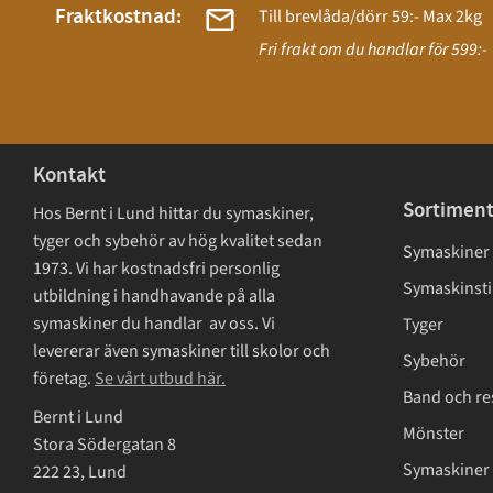
Fraktkostnad:
Till brevlåda/dörr 59:- Max 2kg
Fri frakt om du handlar för 599:-
Kontakt
Sortimen
Hos Bernt i Lund hittar du symaskiner,
tyger och sybehör av hög kvalitet sedan
Symaskiner
1973. Vi har kostnadsfri personlig
Symaskinsti
utbildning i handhavande på alla
symaskiner du handlar av oss. Vi
Tyger
levererar även symaskiner till skolor och
Sybehör
företag.
Se vårt utbud här.
Band och re
Bernt i Lund
Mönster
Stora Södergatan 8
Symaskiner 
222 23, Lund