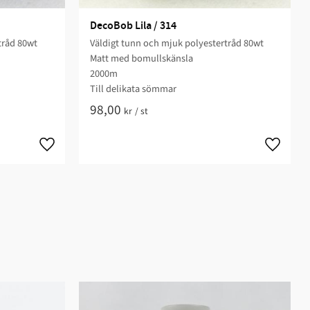
DecoBob Lila / 314
tråd 80wt
Väldigt tunn och mjuk polyestertråd 80wt
Matt med bomullskänsla
2000m
Till delikata sömmar
98,00
kr
/
st