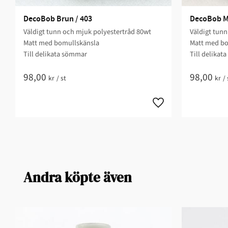
DecoBob Brun / 403
DecoBob Me
Väldigt tunn och mjuk polyestertråd 80wt
Väldigt tunn
Matt med bomullskänsla
Matt med bo
Till delikata sömmar
Till delikat
98,00
98,00
kr
/
st
kr
/
Andra köpte även