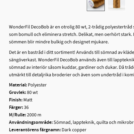
WonderFil DecoBob är en otrolig 80 wt, 2-trådig polyestertråd 
som bomull och eliminera stretch. Delikat, men oerhört stark. 
sömmen blir mindre bulkig och designet mjukare.
Det är en bastråd i ditt sortiment! Används till sömnad av kläd
sängöverkast. WonderFil DecoBob används även till lappteknik 
sömnad av interiör såsom kuddar, gardiner och dukar. Då tråd
utmärkt till detaljrika broderier och även som undertråd i kom
Polyester
Material:
80 wt
Grovlek:
Matt
Finish:
36
Färger:
2000 m
M/Rulle:
Sömnad, lappteknik, quilta och mikrobr
Användningsområde:
Dark copper
Leverantörens färgnamn: