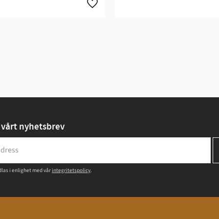
vårt nyhetsbrev
las i enlighet med vår
integritetspolicy
.