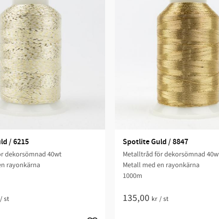
ld / 6215
Spotlite Guld / 8847
för dekorsömnad 40wt
Metalltråd för dekorsömnad 40w
en rayonkärna
Metall med en rayonkärna
1000m
135,00
/
st
kr
/
st