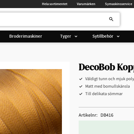
Hela sortimentet
Varumärken
Symaskinsservice
Broderimaskiner
Tyger
Sytillbehör
DecoBob Kopp
Väldigt tunn och mjuk poly
Matt med bomullskänsla
Till delikata sömmar
Artikelnr
DB416