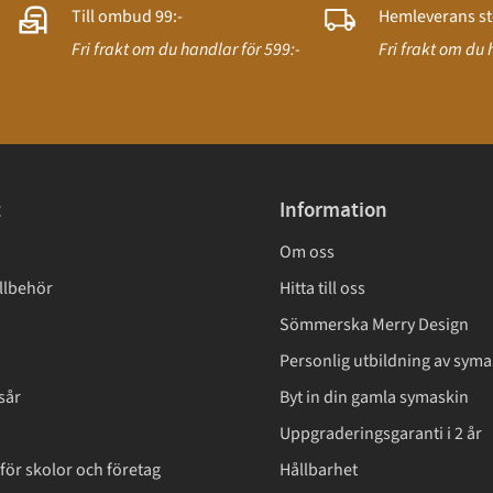
Till ombud 99:-
Hemleverans st
Fri frakt om du handlar för 599:-
Fri frakt om du 
t
Information
Om oss
llbehör
Hitta till oss
Sömmerska Merry Design
Personlig utbildning av syma
sår
Byt in din gamla symaskin
Uppgraderingsgaranti i 2 år
för skolor och företag
Hållbarhet