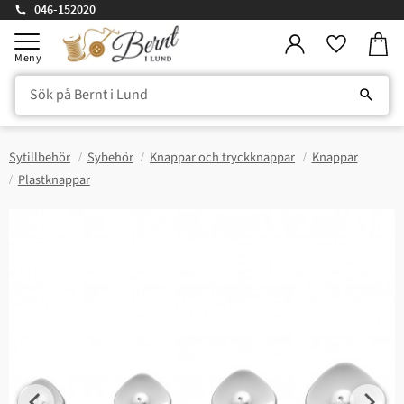
046-152020
Kundv
Meny
Favorite
Sytillbehör
Sybehör
Knappar och tryckknappar
Knappar
Plastknappar