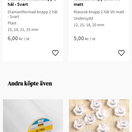
hål - Svart
matt
Diamantformad knapp 2 hål
Klassisk knapp 2 hål Vit matt
- Svart
Undersydd
Plast
12, 15, 18, 20 mm
15, 18, 21, 25 mm
6,00
5,00
kr
/
st
kr
/
st
Andra köpte även