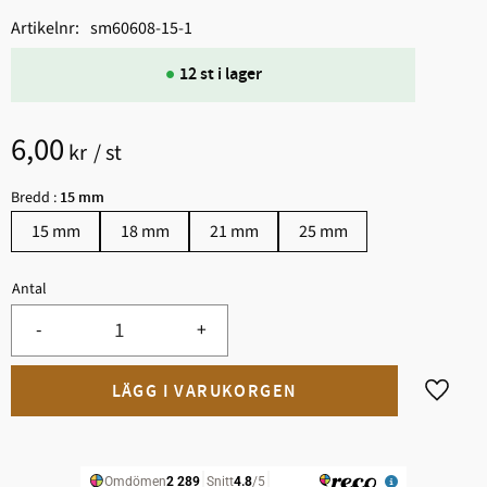
Artikelnr
sm60608-15-1
12 st i lager
6,00
kr
/
st
Bredd :
15 mm
15 mm
18 mm
21 mm
25 mm
Antal
-
+
Lägg til