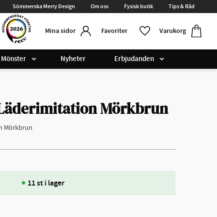
Sömmerska Merry Design
Om oss
Fysisk butik
Tips & Råd
Kundvag
Favoriter
Favoriter
Varukorg
Mina sidor
Mönster
Nyheter
Erbjudanden
Läderimitation Mörkbrun
on Mörkbrun
11 st i lager