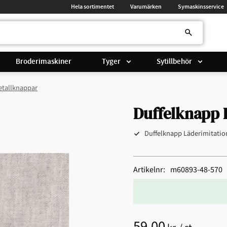
Hela sortimentet
Varumärken
Symaskinsservice
Broderimaskiner
Tyger
Sytillbehör
etallknappar
Duffelknapp 
Duffelknapp Läderimitati
Artikelnr
m60893-48-570
59,00