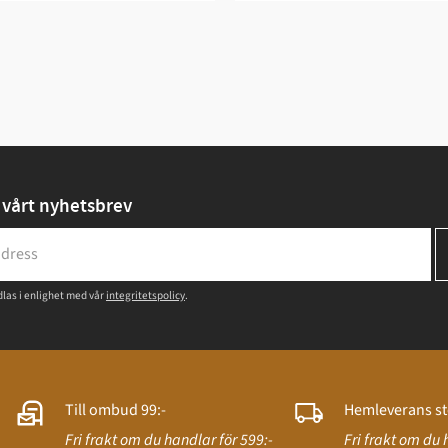
vårt nyhetsbrev
las i enlighet med vår
integritetspolicy
.
Till ombud 99:-
Hemleverans st
Fri frakt om du handlar för 599:-
Fri frakt om du 