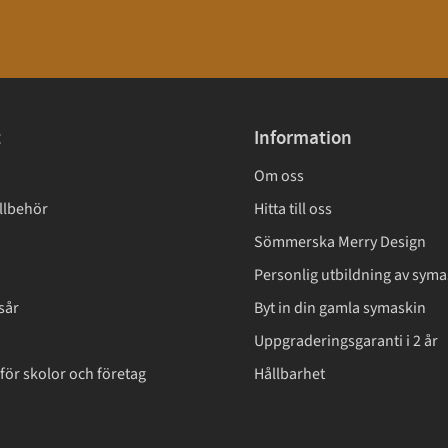
t
Information
Om oss
llbehör
Hitta till oss
Sömmerska Merry Design
Personlig utbildning av syma
sår
Byt in din gamla symaskin
Uppgraderingsgaranti i 2 år
för skolor och företag
Hållbarhet