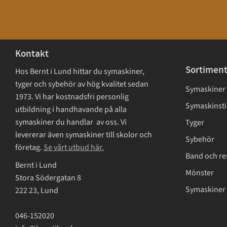
Kontakt
Sortimen
Hos Bernt i Lund hittar du symaskiner,
tyger och sybehör av hög kvalitet sedan
Symaskiner
1973. Vi har kostnadsfri personlig
Symaskinsti
utbildning i handhavande på alla
symaskiner du handlar av oss. Vi
Tyger
levererar även symaskiner till skolor och
Sybehör
företag.
Se vårt utbud här.
Band och re
Bernt i Lund
Mönster
Stora Södergatan 8
Symaskiner 
222 23, Lund
046-152020