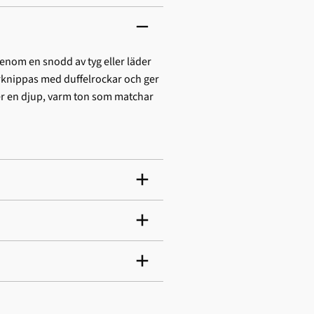
nom en snodd av tyg eller läder
örknippas med duffelrockar och ger
er en djup, varm ton som matchar