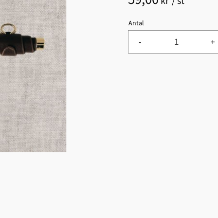
kr
/
st
Antal
-
+