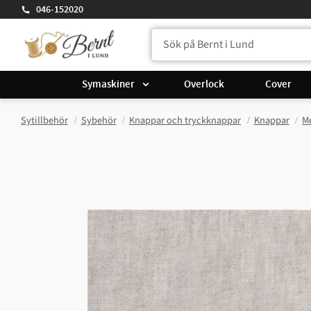
046-152020
Symaskiner
Overlock
Cover
Sytillbehör
Sybehör
Knappar och tryckknappar
Knappar
M