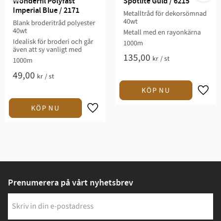
Wonderfil Polyfast 
Spotlite Guld / 6215
Imperial Blue / 2171
Metalltråd för dekorsömnad
40wt
Blank broderitråd polyester
40wt
Metall med en rayonkärna
Idealisk för broderi och går
1000m
även att sy vanligt med
135,00
kr
/
st
1000m
49,00
kr
/
st
Prenumerera på vårt nyhetsbrev