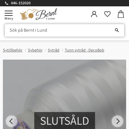
046-152020
Kundv
Meny
Favorite
Sytillbehör
Sybehör
Sytråd
Tunn sytråd - DecoBob
SLUTSÅLD