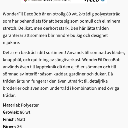
WonderFil DecoBob är en otrolig 80 wt, 2-trådig polyestertråd
som har behandlats för att bete sig som bomull och eliminera
stretch. Delikat, men oerhört stark. Den här lätta tråden
garanterar att sömmen blir mindre bulkig och designet
mjukare.
Det är en bastråd i ditt sortiment! Används till sömnad av kläder,
knapphål, och quiltning av sängöverkast. WonderFil DecoBob
används även till lappteknik då den ej töjer sömmen och till
sömnad av interiör såsom kuddar, gardiner och dukar. Då
tråden är tunn fungerar den även utmärkt till detaljrika
broderier och även som undertråd i kombination med övriga
trådar.
Polyester
Material:
80 wt
Grovlek:
Matt
Finish:
36
Färger: