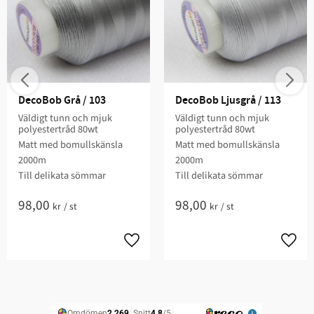
DecoBob Grå / 103
DecoBob Ljusgrå / 113
Väldigt tunn och mjuk
Väldigt tunn och mjuk
polyestertråd 80wt
polyestertråd 80wt
Matt med bomullskänsla
Matt med bomullskänsla
2000m
2000m
Till delikata sömmar
Till delikata sömmar
98,00
98,00
kr
/
st
kr
/
st