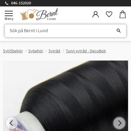
046-152020
Kundv
Meny
Favorite
Sytillbehör
Sybehör
Sytråd
Tunn sytråd - DecoBob