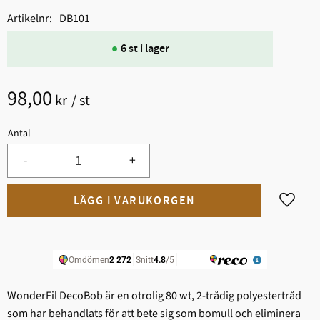
Artikelnr
DB101
6 st i lager
98,00
kr
/
st
Antal
-
+
Lägg til
WonderFil DecoBob är en otrolig 80 wt, 2-trådig polyestertråd
som har behandlats för att bete sig som bomull och eliminera