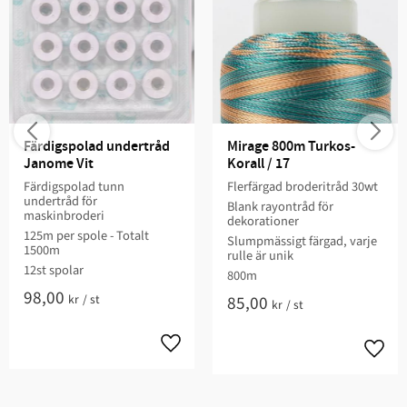
Färdigspolad undertråd 
Mirage 800m Turkos-
Janome Vit
Korall / 17
Färdigspolad tunn
Flerfärgad broderitråd 30wt
undertråd för
Blank rayontråd för
maskinbroderi
dekorationer
125m per spole - Totalt
Slumpmässigt färgad, varje
1500m
rulle är unik
12st spolar
800m
98,00
kr
/
st
85,00
kr
/
st