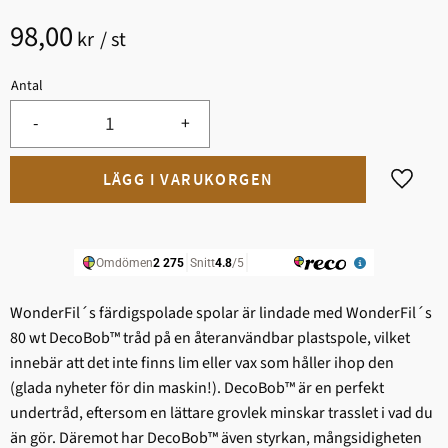
98,00
kr
/
st
Antal
-
+
Lägg til
WonderFil´s färdigspolade spolar är lindade med WonderFil´s
80 wt DecoBob™ tråd på en återanvändbar plastspole, vilket
innebär att det inte finns lim eller vax som håller ihop den
(glada nyheter för din maskin!). DecoBob™ är en perfekt
undertråd, eftersom en lättare grovlek minskar trasslet i vad du
än gör. Däremot har DecoBob™ även styrkan, mångsidigheten