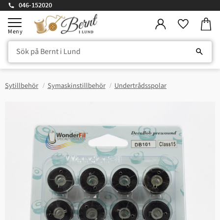
046-152020
Kundv
Meny
Favorite
Sytillbehör
Symaskinstillbehör
Undertrådsspolar