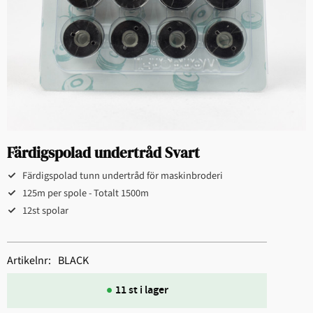
Färdigspolad undertråd Svart
Färdigspolad tunn undertråd för maskinbroderi
125m per spole - Totalt 1500m
12st spolar
Artikelnr
BLACK
11 st i lager