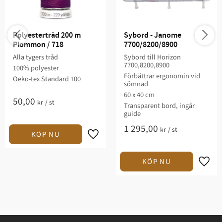
Polyestertråd 200 m 
Sybord - Janome 
Plommon / 718
7700/8200/8900
Alla tygers tråd
Sybord till Horizon
7700,8200,8900
100% polyester
Förbättrar ergonomin vid
Oeko-tex Standard 100
sömnad
60 x 40 cm
50,00
kr
/
st
Transparent bord, ingår
guide
1 295,00
kr
/
st