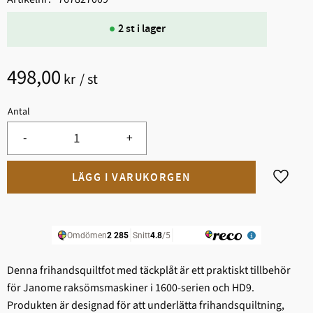
2 st i lager
498,00
kr
/
st
Antal
-
+
Lägg til
Denna frihandsquiltfot med täckplåt är ett praktiskt tillbehör
för Janome raksömsmaskiner i 1600-serien och HD9.
Produkten är designad för att underlätta frihandsquiltning,