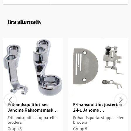
Bra alternativ
Frihandsquiltfot-set 
Frihansquiltfot justerbar 
Janome Raksömsmaskin 
2-i-1 Janome 
Grupp 5
Raksömsmaskin Grupp 5
Frihandsquilta- stoppa- eller
Frihandsquilta- stoppa- eller
brodera
brodera
Grupp 5
Grupp 5