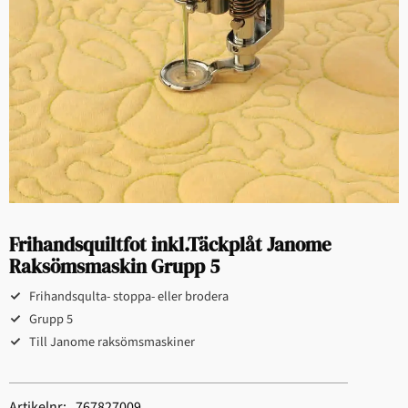
Frihandsquiltfot inkl.Täckplåt Janome
Raksömsmaskin Grupp 5
Frihandsqulta- stoppa- eller brodera
Grupp 5
Till Janome raksömsmaskiner
Artikelnr
767827009