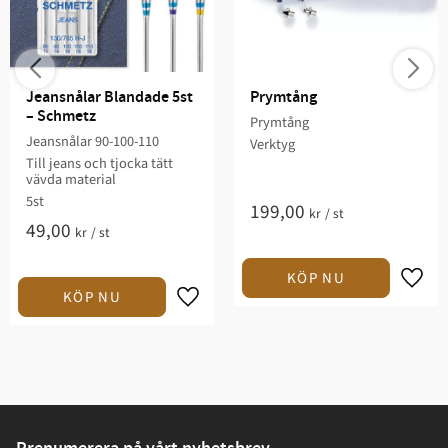
Jeansnålar Blandade 5st 
Prymtång
– Schmetz
Prymtång
Jeansnålar 90-100-110
Verktyg
Till jeans och tjocka tätt
vävda material
5st
199,00
kr
/
st
49,00
kr
/
st