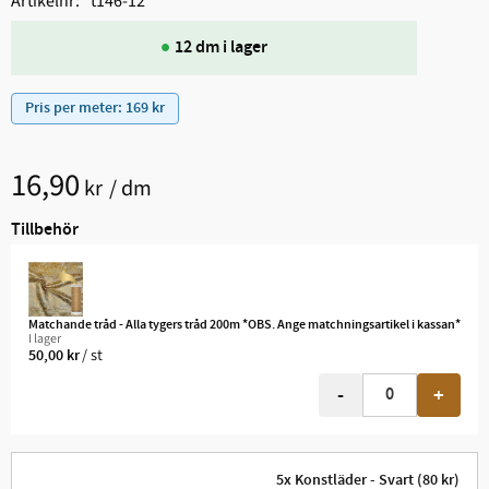
Artikelnr
t146-12
12 dm i lager
Pris per meter: 169 kr
16,90
kr
/
dm
Tillbehör
Matchande tråd - Alla tygers tråd 200m *OBS. Ange matchningsartikel i kassan*
I lager
/
st
50,00
kr
-
+
5x Konstläder - Svart (80 kr)