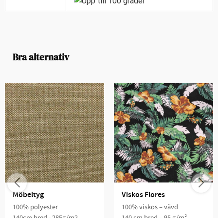
Bra alternativ
Möbeltyg
Viskos Flores
100% polyester
100% viskos – vävd
140cm bred - 285g/m2
140 cm bred – 95 g/m²