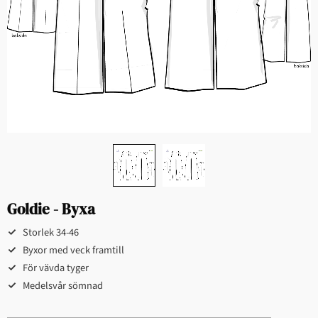
Goldie - Byxa
Storlek 34-46​​​​
Byxor med veck framtill
För vävda tyger​​​​
Medelsvår sömnad​​