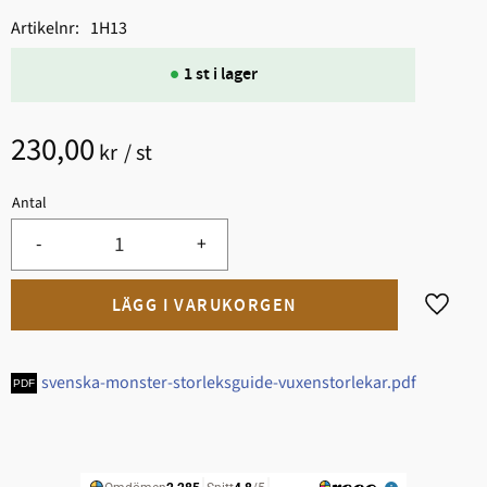
Artikelnr
1H13
1 st i lager
230,00
kr
/
st
Antal
-
+
Lägg til
svenska-monster-storleksguide-vuxenstorlekar.pdf