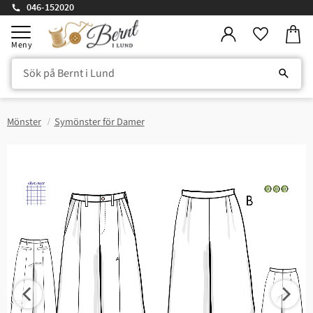
046-152020
Kundv
Meny
Favorite
Mönster
Symönster för Damer