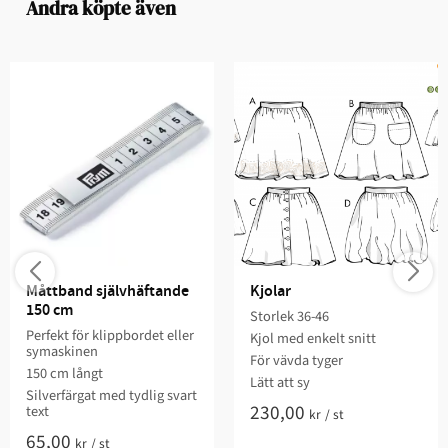
Andra köpte även
Måttband självhäftande 
Kjolar
150 cm
Storlek 36-46​​
Perfekt för klippbordet eller
Kjol med enkelt snitt​​
symaskinen
För vävda tyger​​
150 cm långt
Lätt att sy​​​​
Silverfärgat med tydlig svart
230,00
text
kr
/
st
65,00
kr
/
st