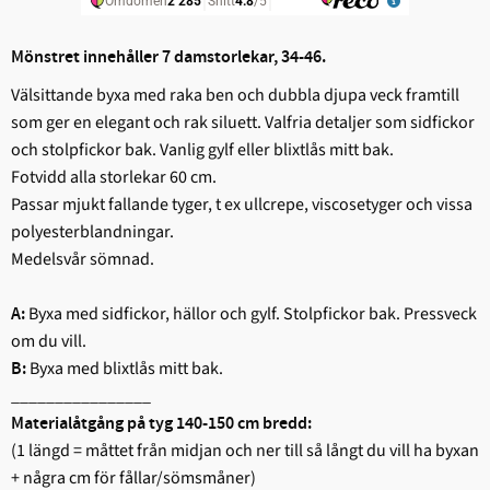
Mönstret innehåller 7 damstorlekar, 34-46.
Välsittande byxa med raka ben och dubbla djupa veck framtill
som ger en elegant och rak siluett. Valfria detaljer som sidfickor
och stolpfickor bak. Vanlig gylf eller blixtlås mitt bak.
Fotvidd alla storlekar 60 cm.
Passar mjukt fallande tyger, t ex ullcrepe, viscosetyger och vissa
polyesterblandningar.
Medelsvår sömnad.
Byxa med sidfickor, hällor och gylf. Stolpfickor bak. Pressveck
A:
om du vill.
Byxa med blixtlås mitt bak.
B:
________________
Materialåtgång på tyg 140-150 cm bredd:
(1 längd = måttet från midjan och ner till så långt du vill ha byxan
+ några cm för fållar/sömsmåner)