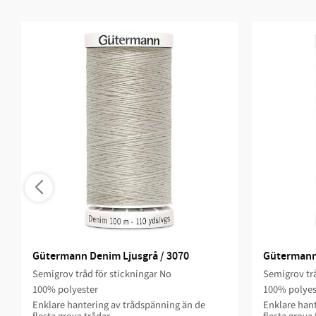
Gütermann Denim Ljusgrå / 3070
Gütermann 
Semigrov tråd för stickningar No
Semigrov trå
100% polyester
100% polyes
Enklare hantering av trådspänning än de
Enklare hant