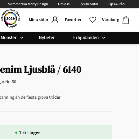
Sömmerska Merry Design
Om oss
Fysisk butik
Tips & Råd
Kundvag
Favoriter
Favoriter
Varukorg
Mina sidor
Mönster
Nyheter
Erbjudanden
nim Ljusblå / 6140
gar No.50
pänning än de flesta grova trådar
1 st i lager