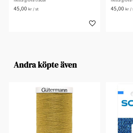
flesta grova trådar
flesta grova 
45,00
45,00
kr
/
st
kr
/
Andra köpte även