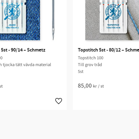
 5st - 90/14 – Schmetz
Topstitch 5st - 80/12 – Schm
90
Topstitch 100
ch tjocka tätt vävda material
Till grov tråd
5st
85,00
st
kr
/
st