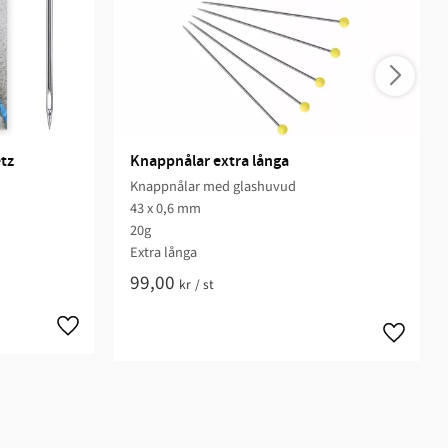
etz
Knappnålar extra långa
Knappnålar med glashuvud
43 x 0,6 mm
20g
Extra långa
99,00
kr
/
st