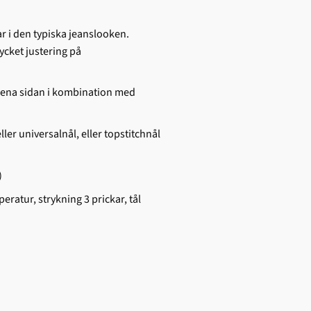
 i den typiska jeanslooken.
ycket justering på
 ena sidan i kombination med
er universalnål, eller topstitchnål
)
ratur, strykning 3 prickar, tål