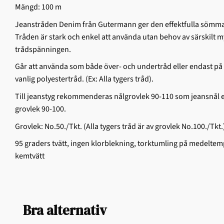
Mängd: 100 m
Jeanstråden Denim från Gutermann ger den effektfulla sömmar
Tråden är stark och enkel att använda utan behov av särskilt m
trådspänningen.
Går att använda som både över- och undertråd eller endast på
vanlig polyestertråd. (Ex: Alla tygers tråd).
Till jeanstyg rekommenderas nålgrovlek 90-110 som jeansnål ell
grovlek 90-100.
Grovlek: No.50./Tkt. (Alla tygers tråd är av grovlek No.100./Tkt.
95 graders tvätt, ingen klorblekning, torktumling på medeltempe
kemtvätt
Bra alternativ