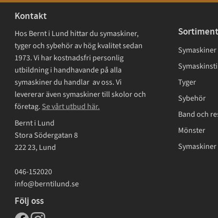
Kontakt
Sortimen
Hos Bernt i Lund hittar du symaskiner,
tyger och sybehör av hög kvalitet sedan
Symaskiner
1973. Vi har kostnadsfri personlig
Symaskinsti
utbildning i handhavande på alla
symaskiner du handlar av oss. Vi
Tyger
levererar även symaskiner till skolor och
Sybehör
företag.
Se vårt utbud här.
Band och re
Bernt i Lund
Mönster
Stora Södergatan 8
Symaskiner 
222 23, Lund
046-152020
info@berntilund.se
Följ oss