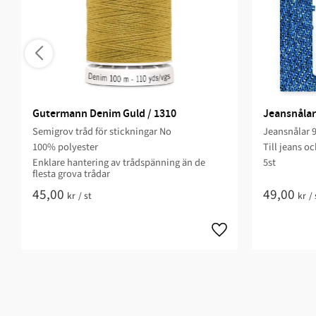
Gutermann Denim Guld / 1310
Jeansnålar
Semigrov tråd för stickningar No
Jeansnålar 
100% polyester
Till jeans o
Enklare hantering av trådspänning än de
5st
flesta grova trådar
45,00
49,00
kr
/
st
kr
/