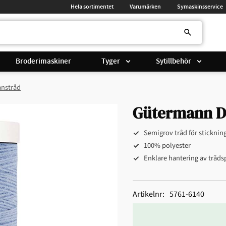
Hela sortimentet
Varumärken
Symaskinsservice
Broderimaskiner
Tyger
Sytillbehör
anstråd
Gütermann De
Semigrov tråd för sticknin
100% polyester
Enklare hantering av tråds
Artikelnr
5761-6140