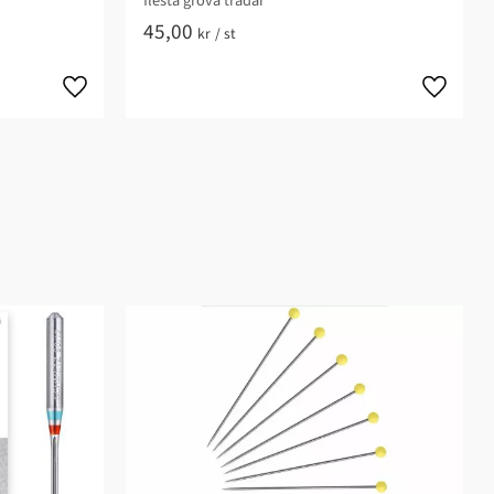
flesta grova trådar
45,00
kr
/
st