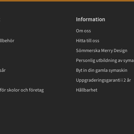
t
Information
Om oss
llbehör
Hitta till oss
Sömmerska Merry Design
Personlig utbildning av syma
sår
Byt in din gamla symaskin
Uppgraderingsgaranti i 2 år
för skolor och företag
Hållbarhet