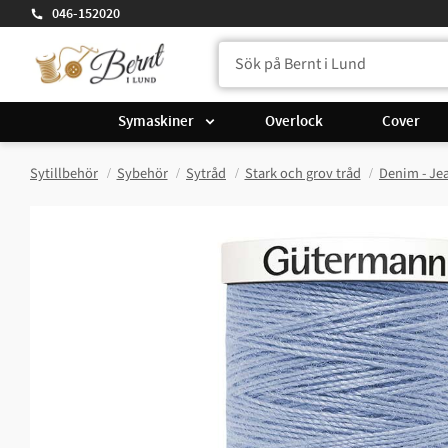
046-152020
Symaskiner
Overlock
Cover
Sytillbehör
Sybehör
Sytråd
Stark och grov tråd
Denim - Je