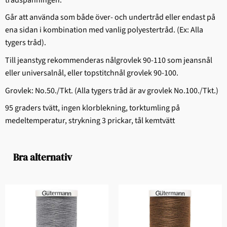
Går att använda som både över- och undertråd eller endast på
ena sidan i kombination med vanlig polyestertråd. (Ex: Alla
tygers tråd).
Till jeanstyg rekommenderas nålgrovlek 90-110 som jeansnål
eller universalnål, eller topstitchnål grovlek 90-100.
Grovlek: No.50./Tkt. (Alla tygers tråd är av grovlek No.100./Tkt.)
95 graders tvätt, ingen klorblekning, torktumling på
medeltemperatur, strykning 3 prickar, tål kemtvätt
Bra alternativ