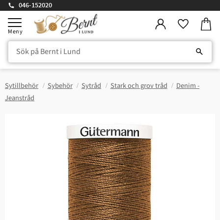
046-152020
Kundv
Meny
Favorite
Sytillbehör
Sybehör
Sytråd
Stark och grov tråd
Denim -
Jeanstråd