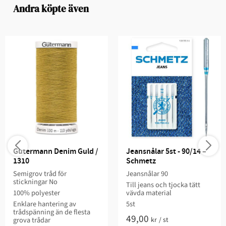
Andra köpte även
Gutermann Denim Guld / 
Jeansnålar 5st - 90/14 – 
1310
Schmetz
Semigrov tråd för
Jeansnålar 90
stickningar No
Till jeans och tjocka tätt
100% polyester
vävda material
Enklare hantering av
5st
trådspänning än de flesta
49,00
kr
/
st
grova trådar