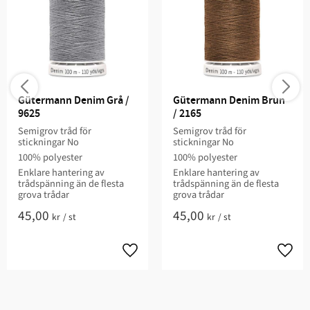
Gütermann Denim Grå / 
Gütermann Denim Brun 
9625
/ 2165
Semigrov tråd för
Semigrov tråd för
stickningar No
stickningar No
100% polyester
100% polyester
Enklare hantering av
Enklare hantering av
trådspänning än de flesta
trådspänning än de flesta
grova trådar
grova trådar
45,00
45,00
kr
/
st
kr
/
st