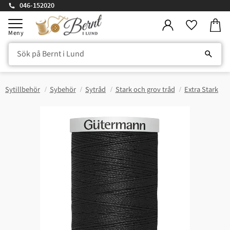
046-152020
Kundv
Meny
Favorite
Sytillbehör
Sybehör
Sytråd
Stark och grov tråd
Extra Stark