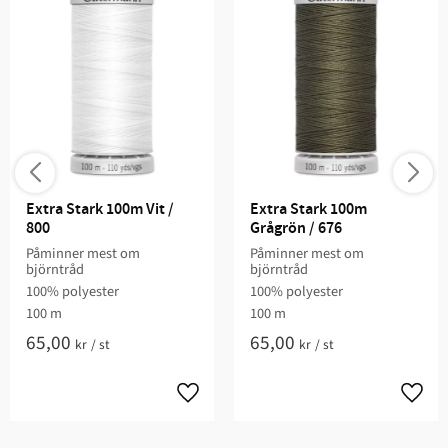
Extra Stark 100m Vit / 
Extra Stark 100m 
800
Grågrön / 676
Påminner mest om
Påminner mest om
björntråd
björntråd
100% polyester
100% polyester
100 m
100 m
65,00
65,00
kr
/
st
kr
/
st