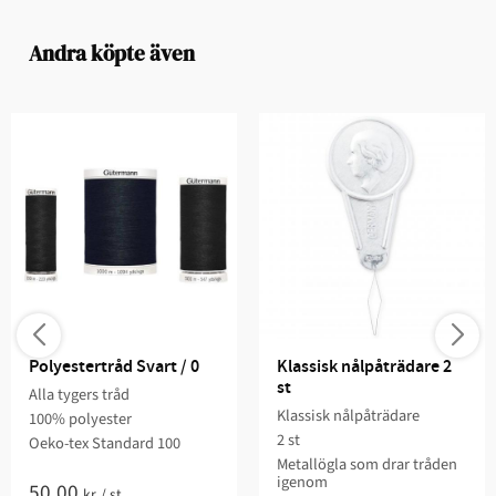
Andra köpte även
Polyestertråd Svart / 0
Klassisk nålpåträdare 2 
st
Alla tygers tråd
Klassisk nålpåträdare
100% polyester
2 st
Oeko-tex Standard 100
Metallögla som drar tråden
igenom
50,00
kr
/
st