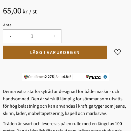
65,00
kr
/
st
Antal
-
+
Lägg til
Denna extra starka sytråd är designad för både maskin- och
handsömnad. Den är särskilt lämplig för sömmar som utsätts
för hög belastning och kan användas i kraftiga tyger som jeans,
skinn, läder, möbeltapetsering, kapell och markisväv.
Tråden är svart och levereras på en rulle med en längd av 100
meter. Den är idealisk för projekt som kräver extra styrka och