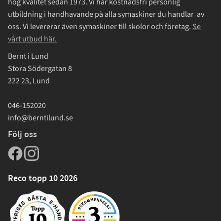
hög kvalitet sedan 1973. Vi har kostnadsfri personlig
utbildning i handhavande på alla symaskiner du handlar av
oss. Vi levererar även symaskiner till skolor och företag.
Se
vårt utbud här.
Bernt i Lund
Stora Södergatan 8
222 23, Lund
046-152020
info@berntilund.se
Följ oss
Reco topp 10 2026