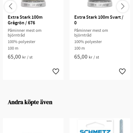
Extra Stark 100m 
Extra Stark 100m Svart / 
Grågrön / 676
0
Påminner mest om
Påminner mest om
björntråd
björntråd
100% polyester
100% polyester
100 m
100 m
65,00
65,00
kr
/
st
kr
/
st
Andra köpte även