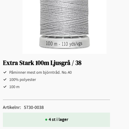
Extra Stark 100m Ljusgrå / 38
Påminner mest om björntråd. No.40
100% polyester
100 m
Artikelnr
5730-0038
4 st i lager