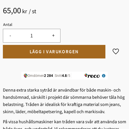
65,00
kr
/
st
Antal
-
+
Lägg til
Denna extra starka sytråd är användbar för både maskin- och
handsömnad, särskilt i projekt där sömmarna behöver tåla hög
belastning. Tråden är idealisk för kraftiga material som jeans,
skinn, läder, möbeltapetsering, kapell och markisväv.
På vissa hushållsmaskiner kan tråden vara svår att använda som
både över- och undertråd. Vi rekommenderar att du justerar