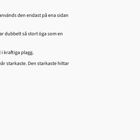
 används den endast på ena sidan
r dubbelt så stort öga som en
 i kraftiga plagg.
år starkaste. Den starkaste hittar