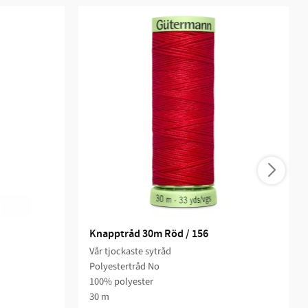
Knapptråd 30m Röd / 156
Vår tjockaste sytråd
Polyestertråd No
100% polyester
30 m