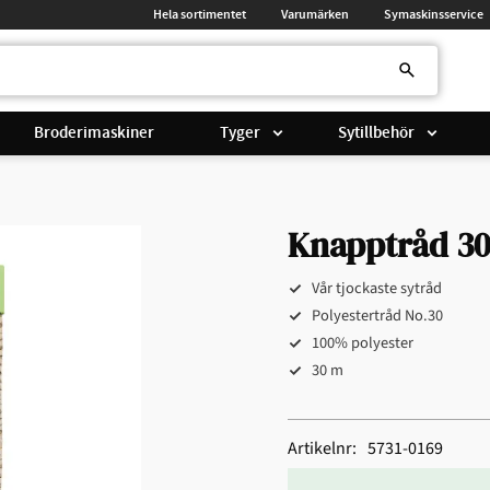
Hela sortimentet
Varumärken
Symaskinsservice
Broderimaskiner
Tyger
Sytillbehör
Knapptråd 30
Vår tjockaste sytråd
Polyestertråd No.30
100% polyester
30 m
Artikelnr
5731-0169