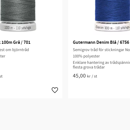
k 100m Grå / 701
Gutermann Denim Blå / 6756
st om björntråd
Semigrov tråd för stickningar No
ter
100% polyester
Enklare hantering av trådspänni
flesta grova trådar
45,00
st
kr
/
st