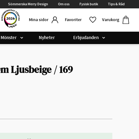
Sömmerska Merry Design
Om oss
Fysisk butik
Tips & Råd
Kundvag
Favoriter
Favoriter
Varukorg
Mina sidor
Mönster
Nyheter
Erbjudanden
m Ljusbeige / 169