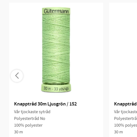
Knapptråd 30m Ljusgrön / 152
Knapptråd 
Vår tjockaste sytråd
Vår tjockast
Polyestertråd No
Polyestertr
100% polyester
100% polyes
30 m
30 m