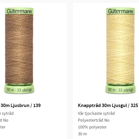
30m Ljusbrun / 139
Knapptråd 30m Ljusgul / 325
e sytråd
Vår tjockaste sytråd
åd No
Polyestertråd No
ter
100% polyester
30 m