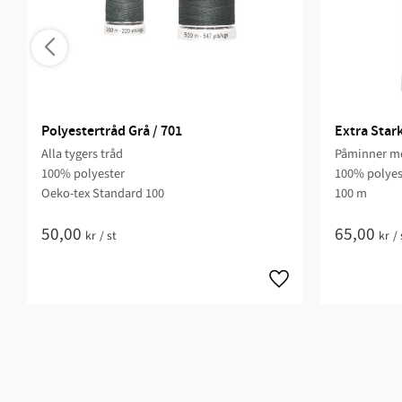
Polyestertråd Grå / 701
Extra Star
Alla tygers tråd
Påminner me
100% polyester
100% polyes
Oeko-tex Standard 100
100 m
50,00
65,00
kr
/
st
kr
/