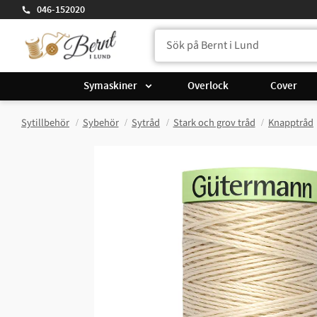
046-152020
Symaskiner
Overlock
Cover
Sytillbehör
Sybehör
Sytråd
Stark och grov tråd
Knapptråd