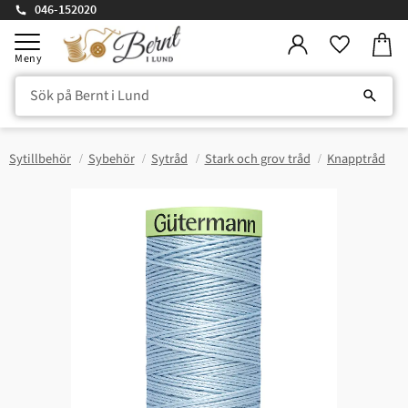
046-152020
Kundv
Meny
Favorite
Sytillbehör
Sybehör
Sytråd
Stark och grov tråd
Knapptråd