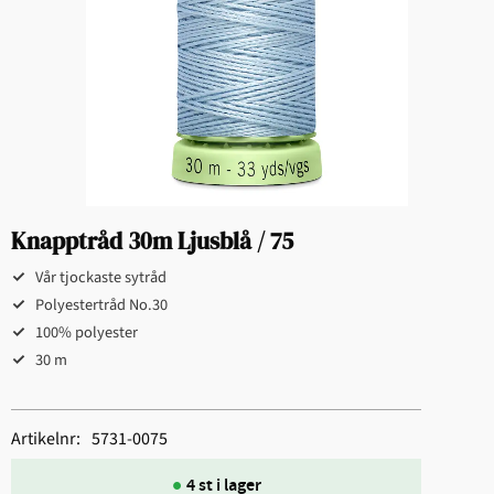
Knapptråd 30m Ljusblå / 75
Vår tjockaste sytråd
Polyestertråd No.30
100% polyester
30 m
Artikelnr
5731-0075
4 st i lager