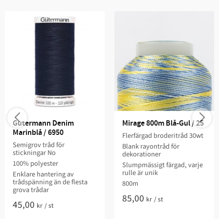
Gutermann Denim 
Mirage 800m Blå-Gul / 25
Marinblå / 6950
Flerfärgad broderitråd 30wt
Semigrov tråd för
Blank rayontråd för
stickningar No
dekorationer
100% polyester
Slumpmässigt färgad, varje
rulle är unik
Enklare hantering av
trådspänning än de flesta
800m
grova trådar
85,00
kr
/
st
45,00
kr
/
st