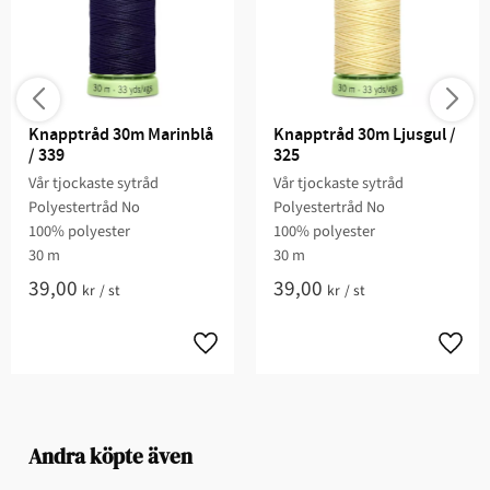
Knapptråd 30m Marinblå 
Knapptråd 30m Ljusgul / 
/ 339
325
Vår tjockaste sytråd
Vår tjockaste sytråd
Polyestertråd No
Polyestertråd No
100% polyester
100% polyester
30 m
30 m
39,00
39,00
kr
/
st
kr
/
st
Andra köpte även