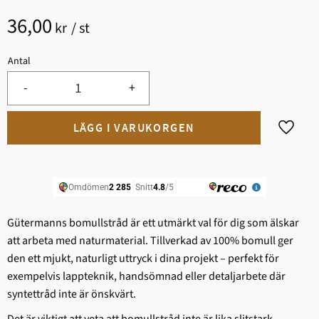
36,00
kr
/
st
Antal
-
+
Lägg til
Gütermanns bomullstråd är ett utmärkt val för dig som älskar
att arbeta med naturmaterial. Tillverkad av 100% bomull ger
den ett mjukt, naturligt uttryck i dina projekt – perfekt för
exempelvis lappteknik, handsömnad eller detaljarbete där
syntettråd inte är önskvärt.
Det är viktigt att veta att bomullstråd inte är lika slitstark,