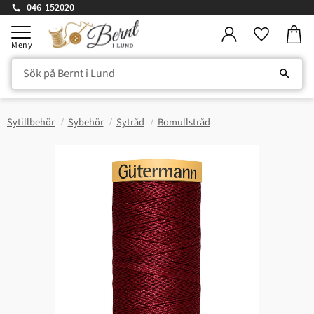
046-152020
Kundv
Meny
Favorite
Sytillbehör
Sybehör
Sytråd
Bomullstråd