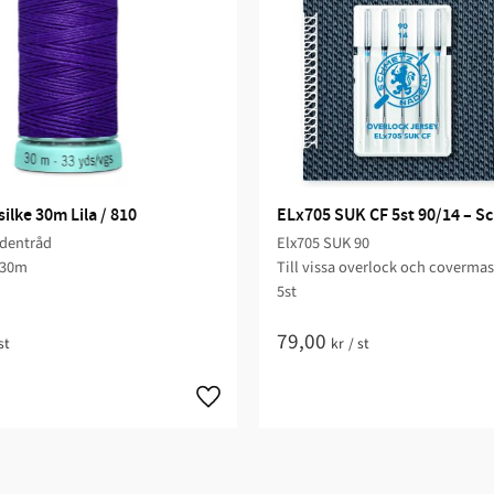
lke 30m Lila / 810
ELx705 SUK CF 5st 90/14 – S
identråd
Elx705 SUK 90
 30m
Till vissa overlock och coverma
5st
79,00
st
kr
/
st