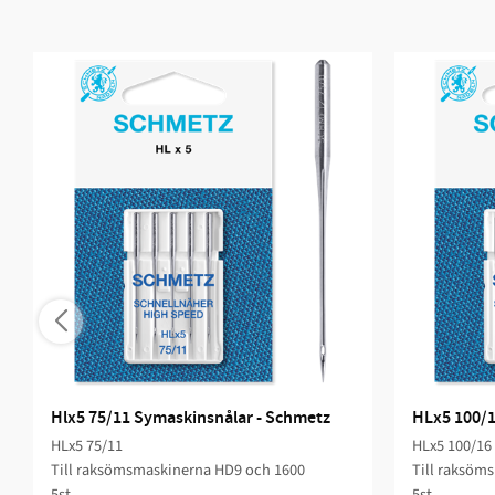
Hlx5 75/11 Symaskinsnålar - Schmetz
HLx5 100/1
HLx5 75/11
HLx5 100/16
Till raksömsmaskinerna HD9 och 1600
Till raksöm
5st
5st