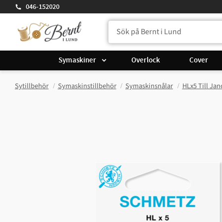
046-152020
Symaskiner
Overlock
Cover
Sytillbehör
Symaskinstillbehör
Symaskinsnålar
HLx5 Till Ja