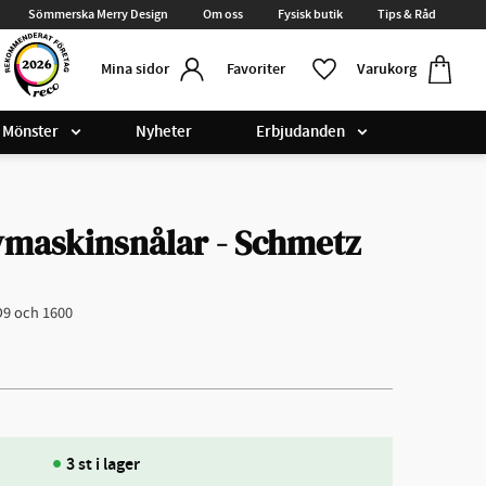
Sömmerska Merry Design
Om oss
Fysisk butik
Tips & Råd
Kundvag
Favoriter
Favoriter
Varukorg
Mina sidor
Mönster
Nyheter
Erbjudanden
ymaskinsnålar - Schmetz
D9 och 1600
3 st i lager