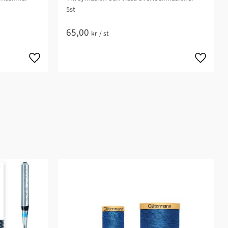
5st
65,00
kr
/
st