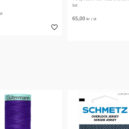
5st
st
65,00
kr
/
st