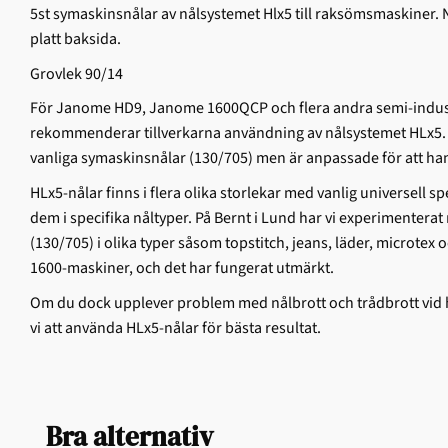
5st symaskinsnålar av nålsystemet Hlx5 till raksömsmaskiner. 
platt baksida.
Grovlek 90/14
För Janome HD9, Janome 1600QCP och flera andra semi-indus
rekommenderar tillverkarna användning av nålsystemet HLx5.
vanliga symaskinsnålar (130/705) men är anpassade för att ha
HLx5-nålar finns i flera olika storlekar med vanlig universell sp
dem i specifika nåltyper. På Bernt i Lund har vi experimentera
(130/705) i olika typer såsom topstitch, jeans, läder, microtex
1600-maskiner, och det har fungerat utmärkt.
Om du dock upplever problem med nålbrott och trådbrott vid
vi att använda HLx5-nålar för bästa resultat.
Bra alternativ