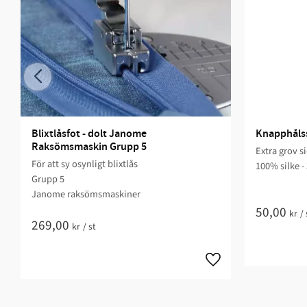
Blixtlåsfot - dolt Janome 
Knapphålssi
Raksömsmaskin Grupp 5
Extra grov s
För att sy osynligt blixtlås
100% silke -
Grupp 5
Janome raksömsmaskiner
50,00
kr
/
269,00
kr
/
st