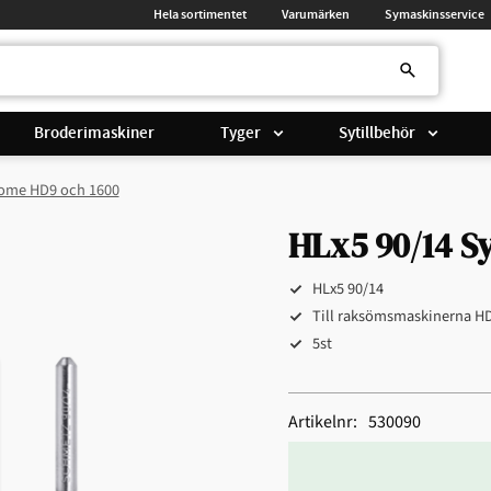
Hela sortimentet
Varumärken
Symaskinsservice
Broderimaskiner
Tyger
Sytillbehör
nome HD9 och 1600
HLx5 90/14 S
HLx5 90/14
Till raksömsmaskinerna H
5st
Artikelnr
530090