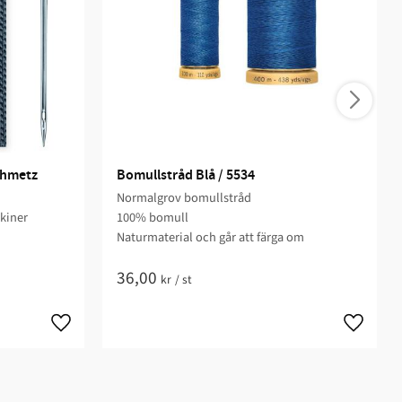
chmetz
Bomullstråd Blå / 5534
Normalgrov bomullstråd
skiner
100% bomull
Naturmaterial och går att färga om
36,00
kr
/
st