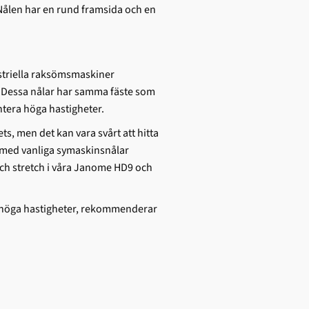
Nålen har en rund framsida och en
triella raksömsmaskiner
 Dessa nålar har samma fäste som
ntera höga hastigheter.
ets, men det kan vara svårt att hitta
t med vanliga symaskinsnålar
 och stretch i våra Janome HD9 och
 höga hastigheter, rekommenderar