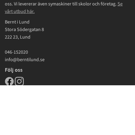
oss. Vi levererar även symaskiner till skolor och företag.
Se
vårt utbud här.
Bernt i Lund
Stora Södergatan 8
222 23, Lund
046-152020
info@berntilund.se
Följ oss
Reco topp 10 2026