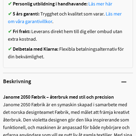
Läs mer här
✔
Personlig utbildning i handhavande:
Trygghet och kvalitet som varar.
Läs mer
✔
5 års garanti:
om våra garantivillkor
.
Leverans direkt hem till dig eller ombud utan
✔
Fri frakt:
extra kostnad.
Flexibla betalningsalternativ för
✔
Delbetala med Klarna:
din bekvämlighet.
Beskrivning
Janome 2050 Fæbrik – återbruk med stil och precision
Janome 2050 Fæbrik är en symaskin skapad i samarbete med
det norska designteamet Fæbrik, med målet att främja kreativt
återbruk. Den violetta designen gör den lika inspirerande som
funktionell, och maskinen är anpassad för både nybörjare och
erfarna användare som vill ge nytt liv åt gamla textilier. Med sina