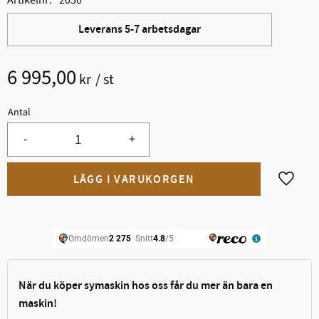
Leverans 5-7 arbetsdagar
6 995,00
kr
/
st
Antal
-
+
Lägg til
När du köper symaskin hos oss får du mer än bara en
maskin!