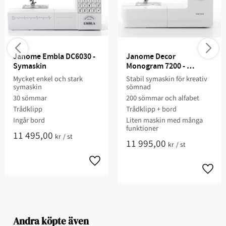
Janome Embla DC6030 - 
Janome Decor 
Symaskin
Monogram 7200 - 
Symaskin
Mycket enkel och stark
Stabil symaskin för kreativ
symaskin
sömnad
30 sömmar
200 sömmar och alfabet
Trådklipp
Trådklipp + bord
Ingår bord​
Liten maskin med många
funktioner​
11 495,00
kr
/
st
11 995,00
kr
/
st
Andra köpte även