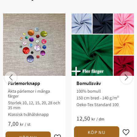
Pärlemorknapp
Bomullsväv
Äkta pärlemor i många
100% bomull
färger
150 cm bred - 140 g/m²
Storlek 10, 12, 15, 20, 28 och
Oeko-Tex Standard 100
35 mm
Klassisk tvåhålsknapp
12,50
kr
/
dm
7,00
kr
/
st