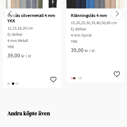
Byxlås silvermetall 4 mm 
Klänningslås 4 mm
YKK
15,20,25,30,35,40,50,60 cm
12,15,18,20 cm
Ej delbar
Ej delbar
4 mm Spiral
4 mm Metall
YKK
YKK
39,00
kr
/
st
39,00
kr
/
st
+9
+8
Andra köpte även