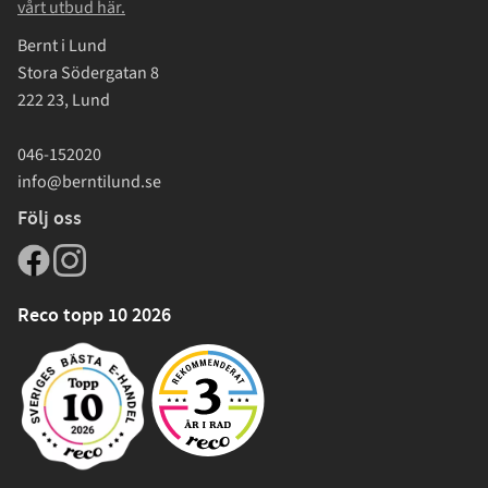
vårt utbud här.
Bernt i Lund
Stora Södergatan 8
222 23, Lund
046-152020
info@berntilund.se
Följ oss
Reco topp 10 2026