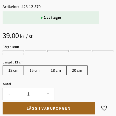
Artikelnr
423-12-570
1 st i lager
39,00
kr
/
st
Färg :
Brun
Längd :
12 cm
12 cm
15 cm
18 cm
20 cm
Antal
-
+
Lägg til