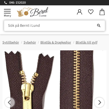
046-152020
Kundv
Meny
Favorite
Sytillbehör
Sybehör
Blixtlås & Dragkedjor
Blixtlås till gylf