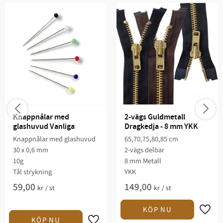
Knappnålar med 
2-vägs Guldmetall 
glashuvud Vanliga
Dragkedja - 8 mm YKK
Knappnålar med glashuvud
65,70,75,80,85 cm
30 x 0,6 mm
2-vägs delbar
10g
8 mm Metall
Tål strykning
YKK
59,00
149,00
kr
/
st
kr
/
st