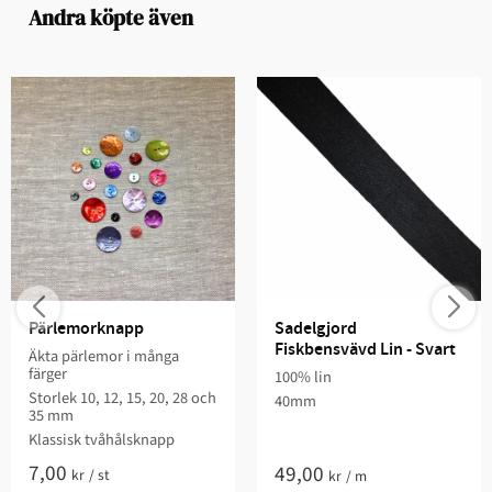
Andra köpte även
Pärlemorknapp
Sadelgjord 
Fiskbensvävd Lin - Svart
Äkta pärlemor i många
färger
100% lin
Storlek 10, 12, 15, 20, 28 och
40mm
35 mm
Klassisk tvåhålsknapp
7,00
49,00
kr
/
st
kr
/
m