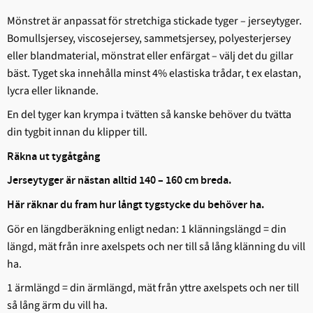
Mönstret är anpassat för stretchiga stickade tyger – jerseytyger.
Bomullsjersey, viscosejersey, sammetsjersey, polyesterjersey
eller blandmaterial, mönstrat eller enfärgat – välj det du gillar
bäst. Tyget ska innehålla minst 4% elastiska trådar, t ex elastan,
lycra eller liknande.
En del tyger kan krympa i tvätten så kanske behöver du tvätta
din tygbit innan du klipper till.
Räkna ut tygåtgång
Jerseytyger är nästan alltid 140 – 160 cm breda.
Här räknar du fram hur långt tygstycke du behöver ha.
Gör en längdberäkning enligt nedan: 1 klänningslängd = din
längd, mät från inre axelspets och ner till så lång klänning du vill
ha.
1 ärmlängd = din ärmlängd, mät från yttre axelspets och ner till
så lång ärm du vill ha.