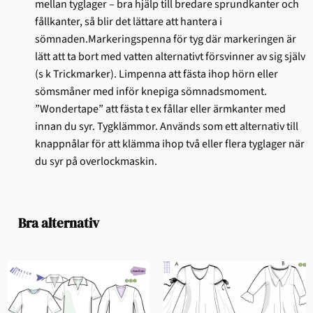
mellan tyglager – bra hjälp till bredare sprundkanter och
fållkanter, så blir det lättare att hantera i
sömnaden.Markeringspenna för tyg där markeringen är
lätt att ta bort med vatten alternativt försvinner av sig själv
(s k Trickmarker). Limpenna att fästa ihop hörn eller
sömsmåner med inför knepiga sömnadsmoment.
”Wondertape” att fästa t ex fållar eller ärmkanter med
innan du syr. Tygklämmor. Används som ett alternativ till
knappnålar för att klämma ihop två eller flera tyglager när
du syr på overlockmaskin.
Bra alternativ