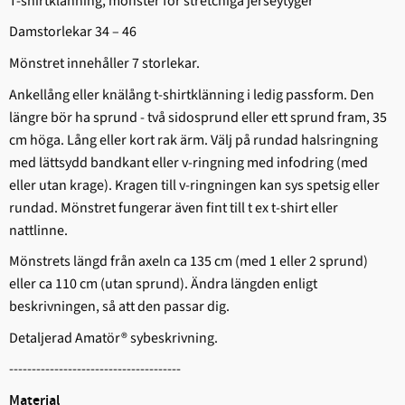
T-shirtklänning, mönster för stretchiga jerseytyger
Damstorlekar 34 – 46
Mönstret innehåller 7 storlekar.
Ankellång eller knälång t-shirtklänning i ledig passform. Den
längre bör ha sprund - två sidosprund eller ett sprund fram, 35
cm höga. Lång eller kort rak ärm. Välj på rundad halsringning
med lättsydd bandkant eller v-ringning med infodring (med
eller utan krage). Kragen till v-ringningen kan sys spetsig eller
rundad. Mönstret fungerar även fint till t ex t-shirt eller
nattlinne.
Mönstrets längd från axeln ca 135 cm (med 1 eller 2 sprund)
eller ca 110 cm (utan sprund). Ändra längden enligt
beskrivningen, så att den passar dig.
Detaljerad Amatör® sybeskrivning.
--------------------------------------
Material