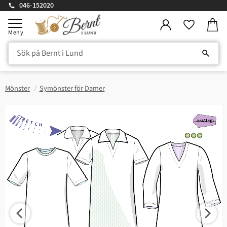
046-152020
Kundv
Meny
Favorite
Mönster
Symönster för Damer