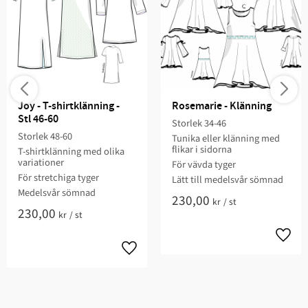
Joy - T-shirtklänning - 
Rosemarie - Klänning
Stl 46-60
Storlek 34-46
Storlek 48-60​
Tunika eller klänning med
flikar i sidorna​
T-shirtklänning med olika
variationer
För vävda ​tyger
För stretchiga ​tyger
Lätt till medelsvår sömnad​
Medelsvår sömnad​
230,00
kr
/
st
230,00
kr
/
st