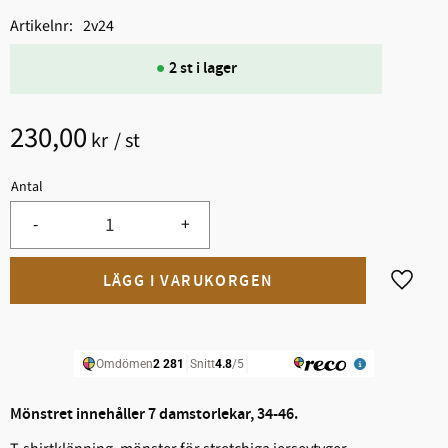
Artikelnr
2v24
2 st i lager
230,00
kr
/
st
Antal
-
+
Lägg til
Mönstret innehåller 7 damstorlekar, 34-46.