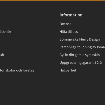
t
Information
Om oss
llbehör
Hitta till oss
Sömmerska Merry Design
Personlig utbildning av syma
sår
Byt in din gamla symaskin
Uppgraderingsgaranti i 2 år
för skolor och företag
Hållbarhet