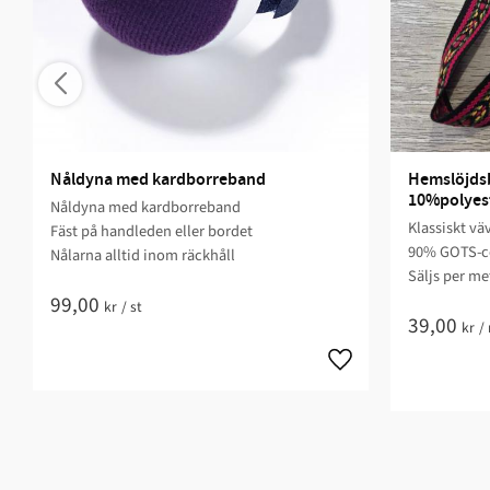
Nåldyna med kardborreband
Hemslöjdsb
10%polyes
Nåldyna med kardborreband
Klassiskt v
Fäst på handleden eller bordet
90% GOTS-ce
Nålarna alltid inom räckhåll
Säljs per me
99,00
kr
/
st
39,00
kr
/