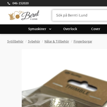
046-152020
Symaskiner
Overlock
Cover
Sytillbehör
Sybehör
Nålar & Tillbehör
Fingerborgar