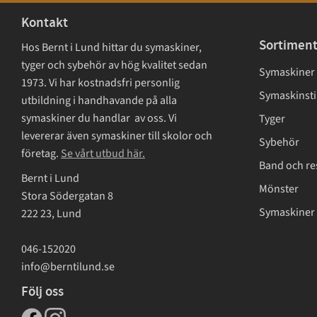
Kontakt
Sortimen
Hos Bernt i Lund hittar du symaskiner,
tyger och sybehör av hög kvalitet sedan
Symaskiner
1973. Vi har kostnadsfri personlig
Symaskinsti
utbildning i handhavande på alla
symaskiner du handlar av oss. Vi
Tyger
levererar även symaskiner till skolor och
Sybehör
företag.
Se vårt utbud här.
Band och re
Bernt i Lund
Mönster
Stora Södergatan 8
Symaskiner 
222 23, Lund
046-152020
info@berntilund.se
Följ oss