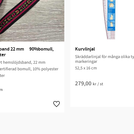
and 22 mm      90%bomull, 
Kurvlinjal
ter
Skräddarlinjal för många olika t
markeringar
ävt hemslöjdsband, 22 mm
52,5 x 16 cm
rtifierad bomull, 10% polyester
ter
279,00
kr
/
st
m