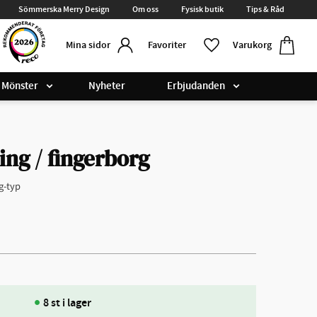
Sömmerska Merry Design
Om oss
Fysisk butik
Tips & Råd
Kundvag
Favoriter
Favoriter
Varukorg
Mina sidor
Mönster
Nyheter
Erbjudanden
ing / fingerborg
g-typ
8 st i lager