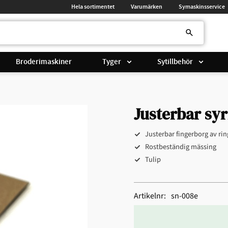
Hela sortimentet
Varumärken
Symaskinsservice
Broderimaskiner
Tyger
Sytillbehör
Justerbar syr
Justerbar fingerborg av rin
Rostbeständig mässing
Tulip
Artikelnr
sn-008e