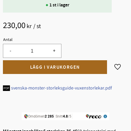
1 st i lager
230,00
kr
/
st
Antal
-
+
Lägg til
svenska-monster-storleksguide-vuxenstorlekar.pdf