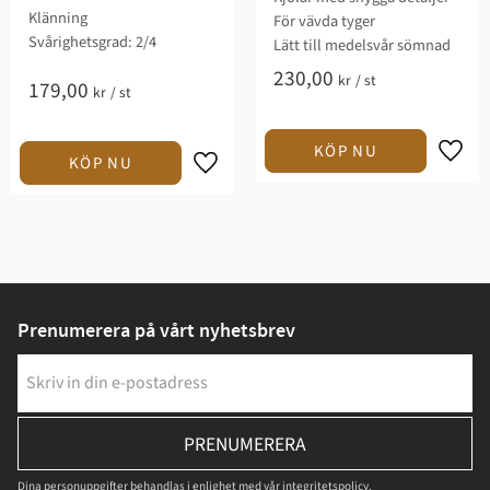
Klänning
För vävda tyger​
Svårighetsgrad: 2/4​
​Lätt till medelsvår sömnad​​
230,00
kr
/
st
179,00
kr
/
st
Prenumerera på vårt nyhetsbrev
PRENUMERERA
Dina personuppgifter behandlas i enlighet med vår
integritetspolicy
.