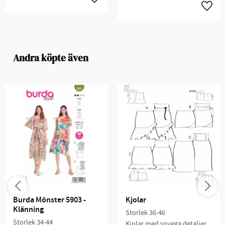
Andra köpte även
Burda Mönster 5903 - 
Kjolar
Klänning
Storlek 36-46​
Storlek 34-44
Kjolar med snygga detaljer​