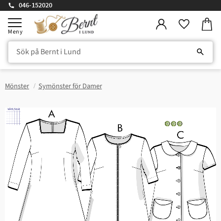
046-152020
Kundv
Meny
Favorite
Mönster
Symönster för Damer