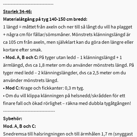
---------------------------------
Storlek 34-46:
Materialåtgång på tyg 140-150 cm bredd:
1 längd = måttet från axeln och ner till så långt du vill ha plagget
+ några cm för fållar/sömsmåner. Mönstrets klänningslängd är
ca 105 cm från axeln, men självklart kan du göra den längre eller
kortare efter smak.
På tyger utan ledd – 1 klänningslängd + 1
• Mod. A, B och C:
ärmlängd, dvs ca 1,8 meter om du använder mönstrets längd. På
tyger med ledd – 2 klänningslängder, dvs ca 2,5 meter om du
använder mönstrets längd.
Krage och fickkanter: 0,3 m tyg.
• Mod C:
• Om du vill klippa klänningen på helsnedd/skrådden för ett
finare fall och ökad rörlighet – räkna med dubbla tygåtgången!
----------------------------------
Sybehör:
Mod. A, B och C:
Snedremsa till halsringningen och till ärmhålen 1,7 m (snyggast