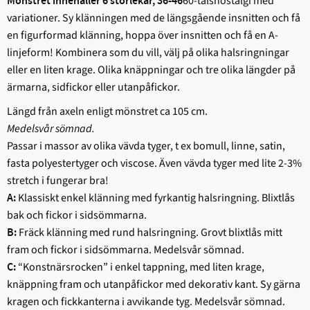
60-talsnostalgi med
Mönstret innehåller 6 storlekar, 36-46
variationer. Sy klänningen med de längsgående insnitten och få
en figurformad klänning, hoppa över insnitten och få en A-
linjeform! Kombinera som du vill, välj på olika halsringningar
eller en liten krage. Olika knäppningar och tre olika längder på
ärmarna, sidfickor eller utanpåfickor.
Längd från axeln enligt mönstret ca 105 cm.
Medelsvår sömnad.
Passar i massor av olika vävda tyger, t ex bomull, linne, satin,
fasta polyestertyger och viscose. Även vävda tyger med lite 2-3%
stretch i fungerar bra!
Klassiskt enkel klänning med fyrkantig halsringning. Blixtlås
A:
bak och fickor i sidsömmarna.
Fräck klänning med rund halsringning. Grovt blixtlås mitt
B:
fram och fickor i sidsömmarna. Medelsvår sömnad.
“Konstnärsrocken” i enkel tappning, med liten krage,
C:
knäppning fram och utanpåfickor med dekorativ kant. Sy gärna
kragen och fickkanterna i avvikande tyg. Medelsvår sömnad.