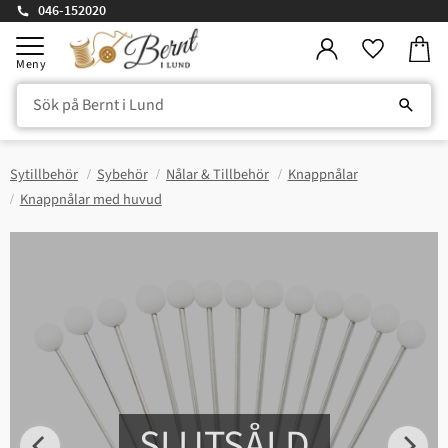
046-152020
Kundv
Meny
Favorite
Sytillbehör
Sybehör
Nålar & Tillbehör
Knappnålar
Knappnålar med huvud
SLUTSÅLD