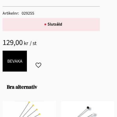
Artikelnr
029255
Slutsåld
129,00
kr
/
st
BEVAKA
Lägg till i favoriter
Bra alternativ