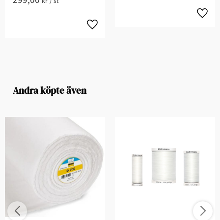
kr
/
st
Andra köpte även