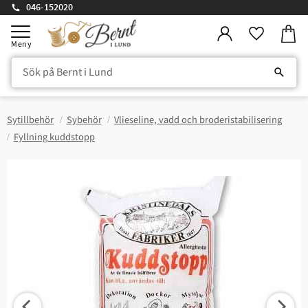
046-152020
Kundv
Meny
Favorite
Sytillbehör
Sybehör
Vlieseline, vadd och broderistabilisering
Fyllning kuddstopp