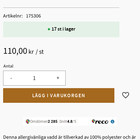
Artikelnr
175306
17 st i lager
110,00
kr
/
st
Antal
-
+
Lägg til
Denna allergivänliga vadd är tillverkad av 100% polyester och är