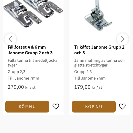
Fållfotset 4 & 6 mm 
Trikåfot Janome Grupp 2 
Janome Grupp 2 och 3
och 3
Fålla tunna till medeltjocka
Jämn matning av tunna och
tyger
glatta stretchtyger
Grupp 2,3
Grupp 2,3
Till Janome 7mm
Till Janome 7mm
279,00
179,00
kr
/
st
kr
/
st