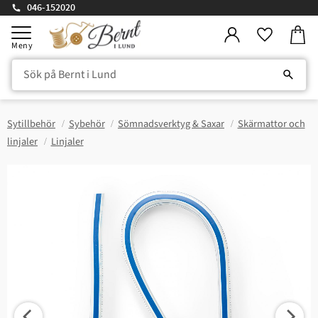
046-152020
Kundv
Meny
Favorite
Sytillbehör
Sybehör
Sömnadsverktyg & Saxar
Skärmattor och
linjaler
Linjaler