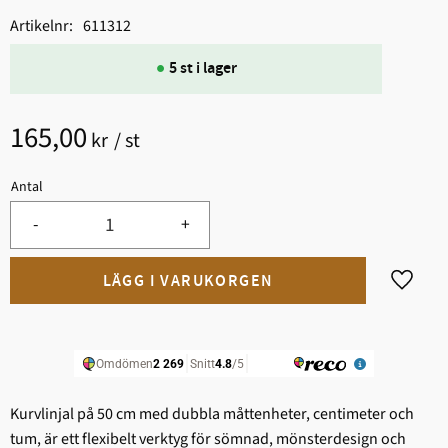
Artikelnr
611312
5 st i lager
165,00
kr
/
st
Antal
-
+
Lägg til
Kurvlinjal på 50 cm med dubbla måttenheter, centimeter och
tum, är ett flexibelt verktyg för sömnad, mönsterdesign och