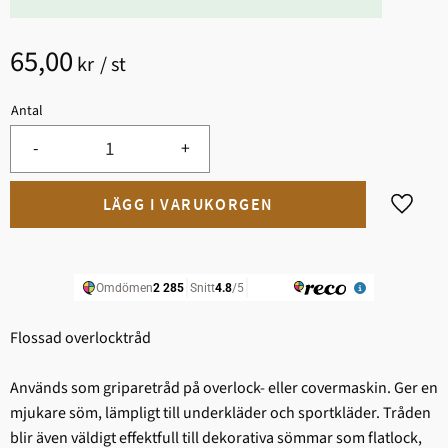
65,00
kr
/
st
Antal
-
+
Lägg til
Flossad overlocktråd
Används som griparetråd på overlock- eller covermaskin. Ger en
mjukare söm, lämpligt till underkläder och sportkläder. Tråden
blir även väldigt effektfull till dekorativa sömmar som flatlock,