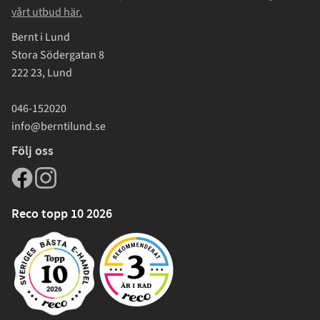
vårt utbud här.
Bernt i Lund
Stora Södergatan 8
222 23, Lund
046-152020
info@berntilund.se
Följ oss
Reco topp 10 2026