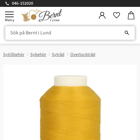
046-152020
Kundv
Meny
Favorite
Sytillbehör
Sybehör
Sytråd
Overlocktråd