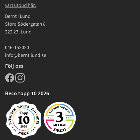
vårt utbud här.
Bernt i Lund
Stora Södergatan 8
222 23, Lund
046-152020
info@berntilund.se
Följ oss
Reco topp 10 2026