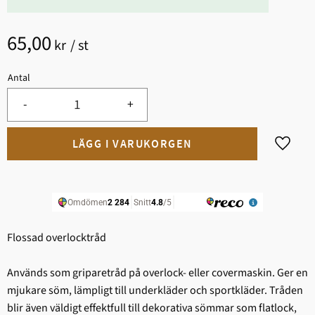
65,00
kr
/
st
Antal
-
+
Lägg til
Flossad overlocktråd
Används som griparetråd på overlock- eller covermaskin. Ger en
mjukare söm, lämpligt till underkläder och sportkläder. Tråden
blir även väldigt effektfull till dekorativa sömmar som flatlock,