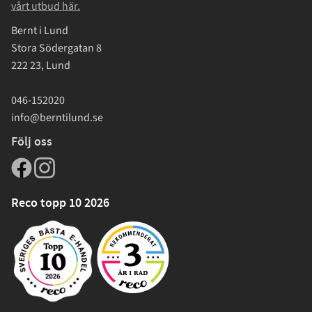
vårt utbud här.
Bernt i Lund
Stora Södergatan 8
222 23, Lund
046-152020
info@berntilund.se
Följ oss
Reco topp 10 2026