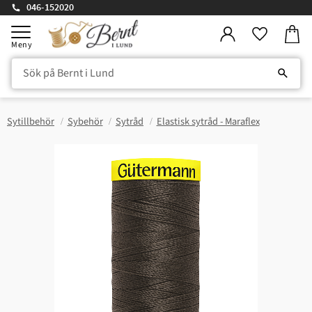
046-152020
Kundv
Meny
Favorite
Sytillbehör
Sybehör
Sytråd
Elastisk sytråd - Maraflex