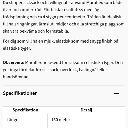
Du slipper sicksack och tvillingnål – använd Maraflex som både
över- och undertråd. För bästa resultat: sy med låg
trådspänning och ca 4 stygn per centimeter. Tråden är idealisk
till halsringningar, ärmslut, midjor och alla stretchiga plagg som
ska vara bekväma och formstabila.
För dig som vill ha en mjuk, elastisk söm med snygg finish på
elastiska tyger.
Maraflex är avsedd för raksöm i elastiska tyger. Den
Observera:
ger inga fördelar för sicksack, overlock, tvillingnål eller
handsömnad.
Specifikationer
Specifikation
Detalj
Längd
150 meter