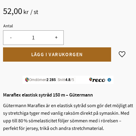
52,00
kr
/
st
Antal
-
+
Lägg til
Maraflex elastisk sytråd 150 m – Gütermann
Gütermann Maraflex är en elastisk sytråd som gör det möjligt att
sy stretchiga tyger med vanlig raksöm direkt på symaskin. Med
upp till 80 % sömelasticitet följer sömmen med i rörelsen –
perfekt för jersey, trikå och andra stretchmaterial.