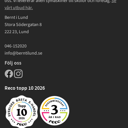
oss. Vi levererar även symaskiner till skolor och företag.
Se
vårt utbud här.
Bernt i Lund
Stora Södergatan 8
222 23, Lund
046-152020
info@berntilund.se
Följ oss
Reco topp 10 2026