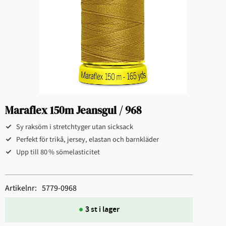
Maraflex 150m Jeansgul / 968
Sy raksöm i stretchtyger utan sicksack
Perfekt för trikå, jersey, elastan och barnkläder
Upp till 80 % sömelasticitet
Artikelnr
5779-0968
3 st i lager