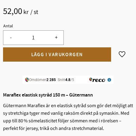
52,00
kr
/
st
Antal
-
+
Lägg til
Maraflex elastisk sytråd 150 m – Gütermann
Gütermann Maraflex är en elastisk sytråd som gör det möjligt att
sy stretchiga tyger med vanlig raksöm direkt på symaskin. Med
upp till 80 % sömelasticitet följer sömmen med i rörelsen –
perfekt för jersey, trikå och andra stretchmaterial.