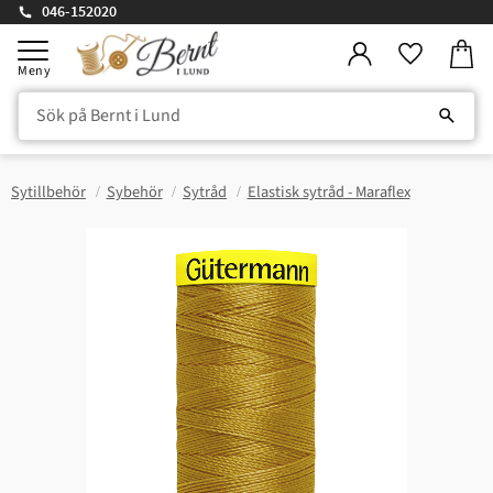
046-152020
Kundv
Meny
Favorite
Sytillbehör
Sybehör
Sytråd
Elastisk sytråd - Maraflex