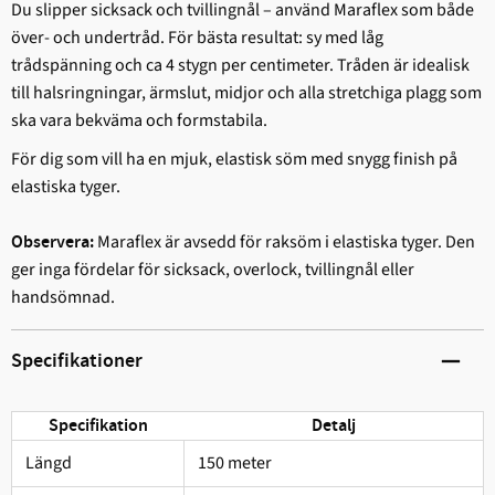
Du slipper sicksack och tvillingnål – använd Maraflex som både
över- och undertråd. För bästa resultat: sy med låg
trådspänning och ca 4 stygn per centimeter. Tråden är idealisk
till halsringningar, ärmslut, midjor och alla stretchiga plagg som
ska vara bekväma och formstabila.
För dig som vill ha en mjuk, elastisk söm med snygg finish på
elastiska tyger.
Maraflex är avsedd för raksöm i elastiska tyger. Den
Observera:
ger inga fördelar för sicksack, overlock, tvillingnål eller
handsömnad.
Specifikationer
Specifikation
Detalj
Längd
150 meter