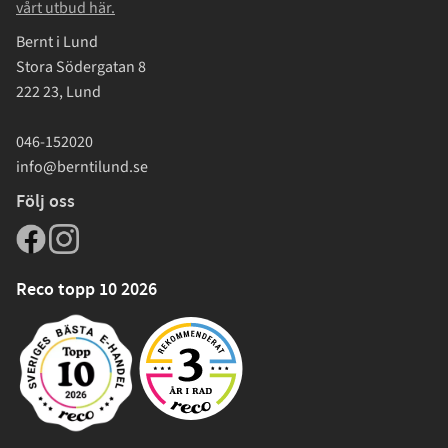
vårt utbud här.
Bernt i Lund
Stora Södergatan 8
222 23, Lund
046-152020
info@berntilund.se
Följ oss
Reco topp 10 2026