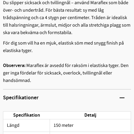
Du slipper sicksack och tvillingnål – använd Maraflex som både
över- och undertråd. För bästa resultat: sy med låg
trådspänning och ca 4 stygn per centimeter. Tråden är idealisk
till halsringningar, ärmslut, midjor och alla stretchiga plagg som
ska vara bekväma och formstabila.
För dig som vill ha en mjuk, elastisk söm med snygg finish på
elastiska tyger.
Maraflex är avsedd för raksöm i elastiska tyger. Den
Observera:
ger inga fördelar för sicksack, overlock, tvillingnål eller
handsömnad.
Specifikationer
Specifikation
Detalj
Längd
150 meter