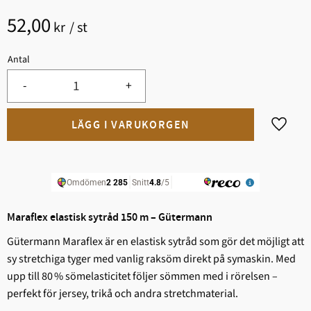
52,00
kr
/
st
Antal
-
+
Lägg til
Maraflex elastisk sytråd 150 m – Gütermann
Gütermann Maraflex är en elastisk sytråd som gör det möjligt att
sy stretchiga tyger med vanlig raksöm direkt på symaskin. Med
upp till 80 % sömelasticitet följer sömmen med i rörelsen –
perfekt för jersey, trikå och andra stretchmaterial.