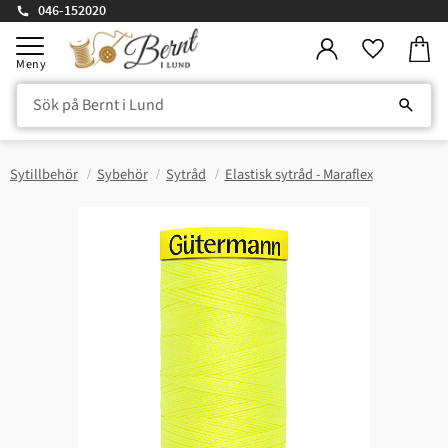
046-152020
Kundv
Meny
Favorite
Sytillbehör
Sybehör
Sytråd
Elastisk sytråd - Maraflex