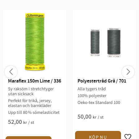
Maraflex 150m Lime / 336
Polyestertråd Grå / 701
Sy raksöm i stretchtyger
Alla tygers tråd
utan sicksack
100% polyester
Perfekt för trikå, jersey,
Oeko-tex Standard 100
elastan och barnkläder
Upp till 80 % sömelasticitet
50,00
kr
/
st
52,00
kr
/
st