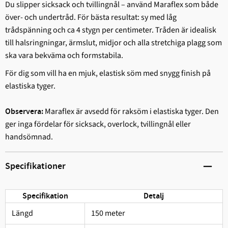
Du slipper sicksack och tvillingnål – använd Maraflex som både
över- och undertråd. För bästa resultat: sy med låg
trådspänning och ca 4 stygn per centimeter. Tråden är idealisk
till halsringningar, ärmslut, midjor och alla stretchiga plagg som
ska vara bekväma och formstabila.
För dig som vill ha en mjuk, elastisk söm med snygg finish på
elastiska tyger.
Maraflex är avsedd för raksöm i elastiska tyger. Den
Observera:
ger inga fördelar för sicksack, overlock, tvillingnål eller
handsömnad.
Specifikationer
Specifikation
Detalj
Längd
150 meter