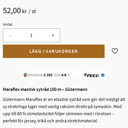
52,00
kr
/
st
Antal
-
+
Lägg til
Maraflex elastisk sytråd 150 m – Gütermann
Gütermann Maraflex är en elastisk sytråd som gör det möjligt att
sy stretchiga tyger med vanlig raksöm direkt på symaskin. Med
upp till 80 % sömelasticitet följer sömmen med i rörelsen –
perfekt för jersey, trikå och andra stretchmaterial.