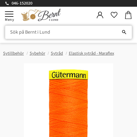
046-152020
Kundv
Meny
Favorite
Sytillbehör
Sybehör
Sytråd
Elastisk sytråd - Maraflex