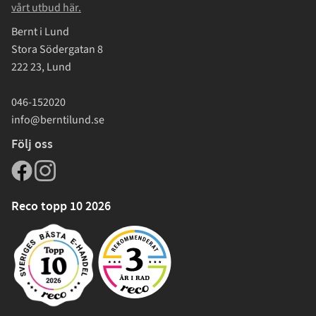
vårt utbud här.
Bernt i Lund
Stora Södergatan 8
222 23, Lund
046-152020
info@berntilund.se
Följ oss
Reco topp 10 2026