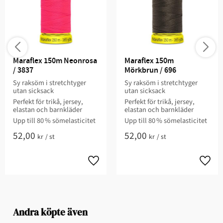
Maraflex 150m Neonrosa 
Maraflex 150m 
/ 3837
Mörkbrun / 696
Sy raksöm i stretchtyger
Sy raksöm i stretchtyger
utan sicksack
utan sicksack
Perfekt för trikå, jersey,
Perfekt för trikå, jersey,
elastan och barnkläder
elastan och barnkläder
Upp till 80 % sömelasticitet
Upp till 80 % sömelasticitet
52,00
52,00
kr
/
st
kr
/
st
Andra köpte även