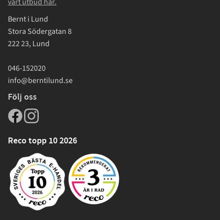
vårt utbud här.
Bernt i Lund
Stora Södergatan 8
222 23, Lund
046-152020
info@berntilund.se
Följ oss
Reco topp 10 2026