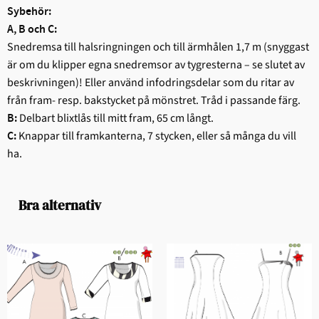
Sybehör:
A, B och C:
Snedremsa till halsringningen och till ärmhålen 1,7 m (snyggast
är om du klipper egna snedremsor av tygresterna – se slutet av
beskrivningen)! Eller använd infodringsdelar som du ritar av
från fram- resp. bakstycket på mönstret. Tråd i passande färg.
Delbart blixtlås till mitt fram, 65 cm långt.
B:
Knappar till framkanterna, 7 stycken, eller så många du vill
C:
ha.
Bra alternativ