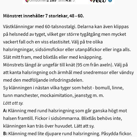
Mönstret innehåller 7 storlekar, 48 - 60.
Västklänningar med 60-talsnostalgi. Delarna kan även klippas
på helsnedd av tyget, vilket ger större tygåtgång men mycket
vackert fall och en viss elastisitet. Välj på tre olika
halsringningar, sidsömsfickor eller utanpåfickor eller inga alls.
Slät mitt fram, med blixtlås eller med knäppning.
Mönstrets längd är ungefär till knät (95 cm från axeln). Välj på
att kanta halsringning och ärmhål med snedremsor eller vändsy
med den medföljande infodringsdelen.
Sy klänningen i nästan vilka tyger som helst - bomull, linne,
tunn manchester, mockaimitation, jeanstyg m. m.
Lätt att sy.
Klänning med rund halsringning som går ganska högt mot
A:
halsen framtill. Fickor i sidsömmarna. Blixtlås behövs inte,
klänningen kan träs över huvudet. Lätt att sy.
Klänning med lite djupare rund halsringning. Påsydda fickor.
B: