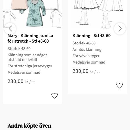
Mary - Klänning, tunika 
Klänning - Stl 48-60
för stretch - Stl 48-60
Storlek 48-60​​​
Storlek 48-60​​​​
Ärmlös klänning​​
Klänning som är något
För vävda tyger​
utställd nedertill
​Medelsvår sömnad​​​​​
För stretchiga jerseytyger
230,00
kr
/
st
Medelsvår sömnad​​
230,00
kr
/
st
Andra köpte även