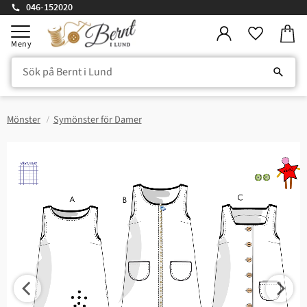
046-152020
Kundv
Meny
Favorite
Mönster
Symönster för Damer