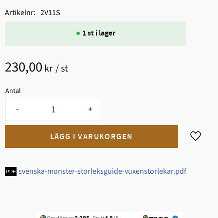
Artikelnr
2V11S
1 st i lager
230,00
kr
/
st
Antal
-
+
Lägg til
svenska-monster-storleksguide-vuxenstorlekar.pdf