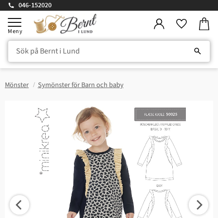
046-152020
Kundv
Meny
Favorite
Mönster
Symönster för Barn och baby