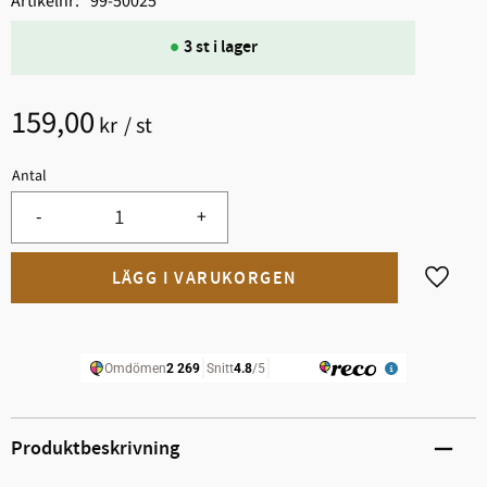
Artikelnr
99-50025
3 st i lager
159,00
kr
/
st
Antal
-
+
Lägg til
Produktbeskrivning