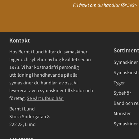
Fri frakt om du handlar för 599:-
Kontakt
Sortimen
Hos Bernt i Lund hittar du symaskiner,
tyger och sybehör av hög kvalitet sedan
Symaskiner
1973. Vi har kostnadsfri personlig
Symaskinsti
utbildning i handhavande på alla
symaskiner du handlar av oss. Vi
Tyger
levererar även symaskiner till skolor och
Sybehör
företag.
Se vårt utbud här.
Band och re
Bernt i Lund
Mönster
Stora Södergatan 8
Symaskiner 
222 23, Lund