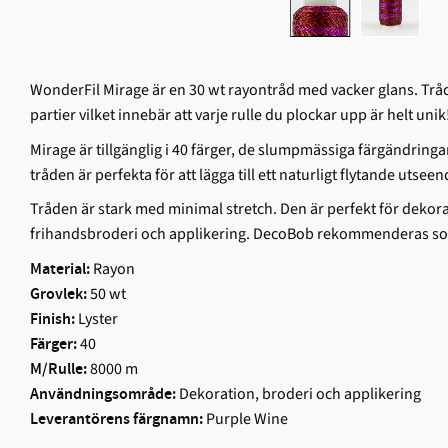
WonderFil Mirage är en 30 wt rayontråd med vacker glans. Tråd
partier vilket innebär att varje rulle du plockar upp är helt unik
Mirage är tillgänglig i 40 färger, de slumpmässiga färgändringa
tråden är perfekta för att lägga till ett naturligt flytande utseend
Tråden är stark med minimal stretch. Den är perfekt för dekor
frihandsbroderi och applikering. DecoBob rekommenderas s
Rayon
Material:
50 wt
Grovlek:
Lyster
Finish:
40
Färger:
8000 m
M/Rulle:
Dekoration, broderi och applikering
Användningsområde:
Purple Wine
Leverantörens färgnamn: