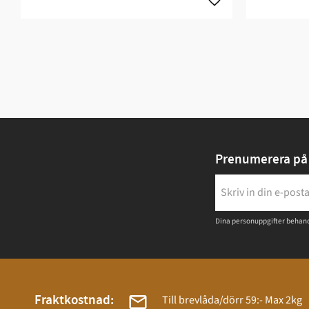
Prenumerera på 
Dina personuppgifter behand
Fraktkostnad:
Till brevlåda/dörr 59:- Max 2kg