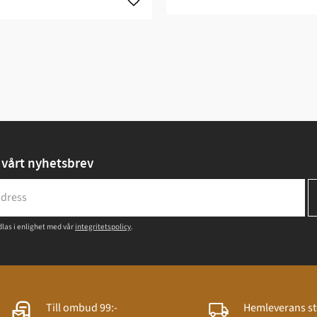
vårt nyhetsbrev
las i enlighet med vår
integritetspolicy
.
Till ombud 99:-
Hemleverans st