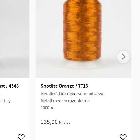
st / 4348
Spotlite Orange / 7713
t
Metalltråd för dekorsömnad 40wt
att sy
Metall med en rayonkärna
1000m
135,00
kr
/
st