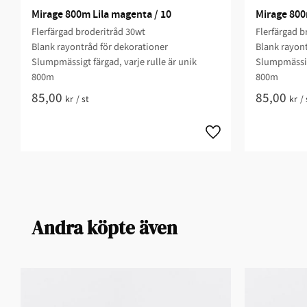
Mirage 800m Lila magenta / 10
Mirage 800
Flerfärgad broderitråd 30wt
Flerfärgad b
Blank rayontråd för dekorationer
Blank rayont
Slumpmässigt färgad, varje rulle är unik
Slumpmässigt
800m
800m
85,00
85,00
kr
/
st
kr
/
Andra köpte även