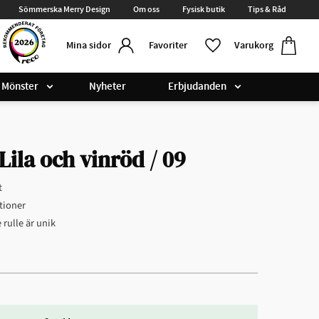
Sömmerska Merry Design
Om oss
Fysisk butik
Tips & Råd
Kundvag
Favoriter
Favoriter
Varukorg
Mina sidor
Mönster
Nyheter
Erbjudanden
ila och vinröd / 09
t
tioner
rulle är unik