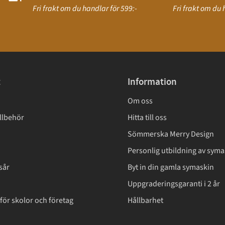
Fri frakt om du handlar för 599:-
Fri frakt om du 
t
Information
Om oss
llbehör
Hitta till oss
Sömmerska Merry Design
Personlig utbildning av syma
sår
Byt in din gamla symaskin
Uppgraderingsgaranti i 2 år
för skolor och företag
Hållbarhet