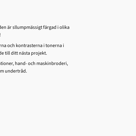
en är sllumpmässigt färgad i olika
!
rna och kontrasterna i tonerna i
e till ditt nästa projekt.
ationer, hand- och maskinbroderi,
om undertråd.