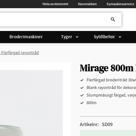
Hela sortimentet
Varumärken
Symaskinsservice
Broderimaskiner
Tyger
Sytillbehör
- Flerfärgad rayontråd
Mirage 800m L
Flerfärgad broderitråd 30w
Blank rayontråd för dekora
Slumpmässigt färgad, varje 
800m
Artikelnr
SD09