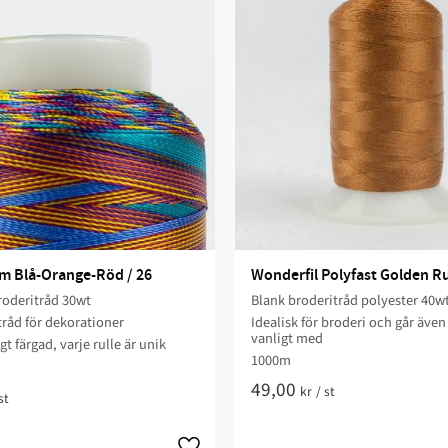
m Blå-Orange-Röd / 26
Wonderfil Polyfast Golden Ru
roderitråd 30wt
Blank broderitråd polyester 40w
råd för dekorationer
Idealisk för broderi och går även 
vanligt med
 färgad, varje rulle är unik
1000m
49,00
kr
/
st
st