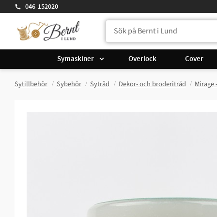
046-152020
Symaskiner
Overlock
Cover
Sytillbehör
Sybehör
Sytråd
Dekor- och broderitråd
Mirage 