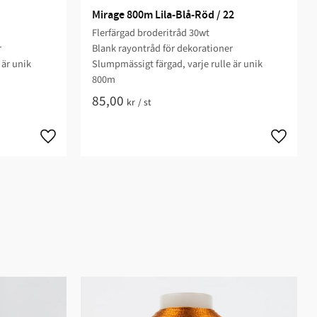
Mirage 800m Lila-Blå-Röd / 22
Flerfärgad broderitråd 30wt
r
Blank rayontråd för dekorationer
 är unik
Slumpmässigt färgad, varje rulle är unik
800m
85,00
kr
/
st