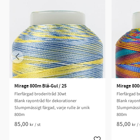
Mirage 800m Blå-Gul / 25
Mirage 800
Flerfärgad broderitråd 30wt
Flerfärgad b
Blank rayontråd för dekorationer
Blank rayont
Slumpmässigt färgad, varje rulle är unik
Slumpmässigt
800m
800m
85,00
85,00
kr
/
st
kr
/