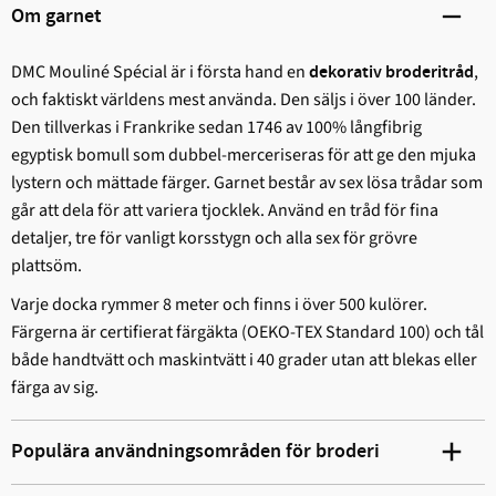
Om garnet
DMC Mouliné Spécial är i första hand en
,
dekorativ broderitråd
och faktiskt världens mest använda. Den säljs i över 100 länder.
Den tillverkas i Frankrike sedan 1746 av 100% långfibrig
egyptisk bomull som dubbel-merceriseras för att ge den mjuka
lystern och mättade färger. Garnet består av sex lösa trådar som
går att dela för att variera tjocklek. Använd en tråd för fina
detaljer, tre för vanligt korsstygn och alla sex för grövre
plattsöm.
Varje docka rymmer 8 meter och finns i över 500 kulörer.
Färgerna är certifierat färgäkta (OEKO-TEX Standard 100) och tål
både handtvätt och maskintvätt i 40 grader utan att blekas eller
färga av sig.
Populära användningsområden för broderi