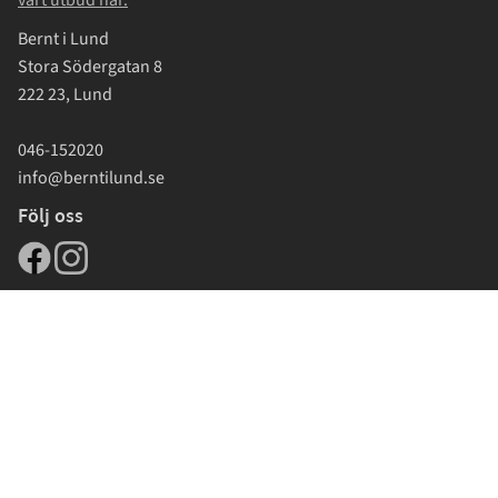
vårt utbud här.
Bernt i Lund
Stora Södergatan 8
222 23, Lund
046-152020
info@berntilund.se
Följ oss
Reco topp 10 2026