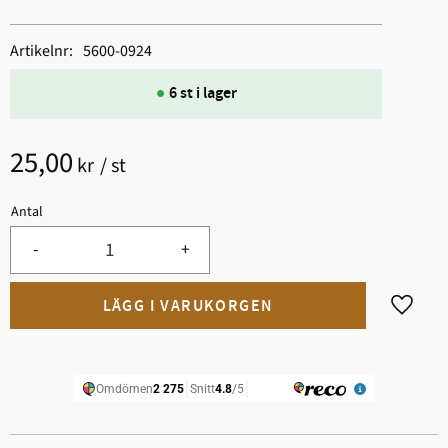
Artikelnr
5600-0924
6 st i lager
25,00
kr
/
st
Antal
-
+
Lägg til