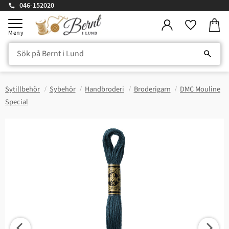
046-152020
Kundv
Meny
Favorite
Sytillbehör
Sybehör
Handbroderi
Broderigarn
DMC Mouline
Special