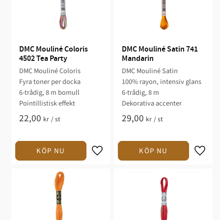
DMC Mouliné Coloris 
DMC Mouliné Satin 741 
4502 Tea Party
Mandarin
DMC Mouliné Coloris
DMC Mouliné Satin
Fyra toner per docka
100% rayon, intensiv glans
6-trådig, 8 m bomull
6-trådig, 8 m
Pointillistisk effekt
Dekorativa accenter
22,00
29,00
kr
/
st
kr
/
st