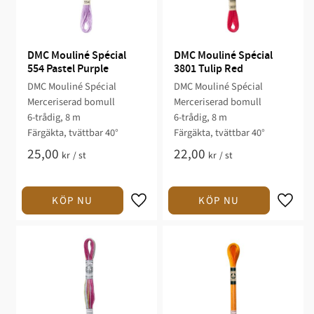
DMC Mouliné Spécial 
DMC Mouliné Spécial 
554 Pastel Purple
3801 Tulip Red
DMC Mouliné Spécial
DMC Mouliné Spécial
Merceriserad bomull
Merceriserad bomull
6-trådig, 8 m
6-trådig, 8 m
Färgäkta, tvättbar 40°
Färgäkta, tvättbar 40°
25,00
22,00
kr
/
st
kr
/
st