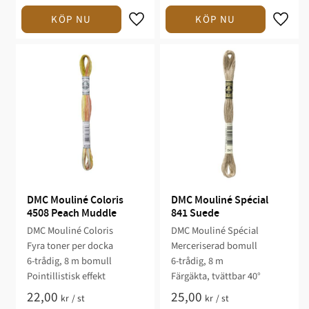
DMC Mouliné Coloris 
DMC Mouliné Spécial 
4508 Peach Muddle
841 Suede
DMC Mouliné Coloris
DMC Mouliné Spécial
Fyra toner per docka
Merceriserad bomull
6-trådig, 8 m bomull
6-trådig, 8 m
Pointillistisk effekt
Färgäkta, tvättbar 40°
22,00
25,00
kr
/
st
kr
/
st