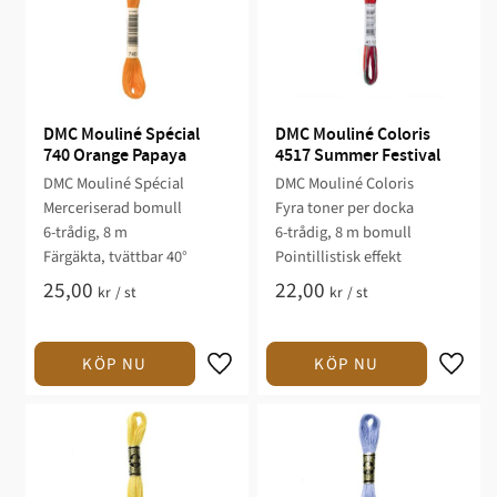
DMC Mouliné Spécial 
DMC Mouliné Coloris 
740 Orange Papaya
4517 Summer Festival
DMC Mouliné Spécial
DMC Mouliné Coloris
Merceriserad bomull
Fyra toner per docka
6-trådig, 8 m
6-trådig, 8 m bomull
Färgäkta, tvättbar 40°
Pointillistisk effekt
25,00
22,00
kr
/
st
kr
/
st