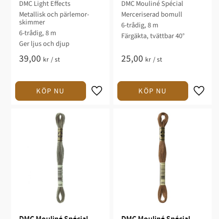
DMC Light Effects
DMC Mouliné Spécial
Metallisk och pärlemor-
Merceriserad bomull
skimmer
6-trådig, 8 m
6-trådig, 8 m
Färgäkta, tvättbar 40°
Ger ljus och djup
39,00
25,00
kr
/
st
kr
/
st