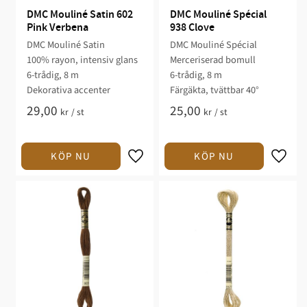
DMC Mouliné Satin 602 
DMC Mouliné Spécial 
Pink Verbena
938 Clove
DMC Mouliné Satin
DMC Mouliné Spécial
100% rayon, intensiv glans
Merceriserad bomull
6-trådig, 8 m
6-trådig, 8 m
Dekorativa accenter
Färgäkta, tvättbar 40°
29,00
25,00
kr
/
st
kr
/
st