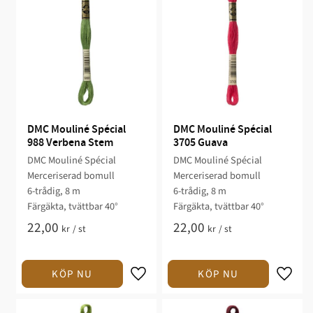
DMC Mouliné Spécial 
DMC Mouliné Spécial 
988 Verbena Stem
3705 Guava
DMC Mouliné Spécial
DMC Mouliné Spécial
Merceriserad bomull
Merceriserad bomull
6-trådig, 8 m
6-trådig, 8 m
Färgäkta, tvättbar 40°
Färgäkta, tvättbar 40°
22,00
22,00
kr
/
st
kr
/
st