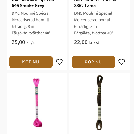
DMC Mouliné Spécial 
DMC Mouliné Spécial 
646 Smoke Grey
3862 Lama
DMC Mouliné Spécial
DMC Mouliné Spécial
Merceriserad bomull
Merceriserad bomull
6-trådig, 8 m
6-trådig, 8 m
Färgäkta, tvättbar 40°
Färgäkta, tvättbar 40°
25,00
22,00
kr
/
st
kr
/
st