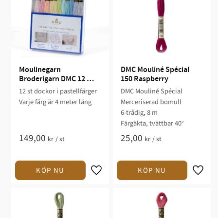
Moulinegarn 
DMC Mouliné Spécial 
Broderigarn DMC 12 
150 Raspberry
färger "Pastell"
12 st dockor i pastellfärger
DMC Mouliné Spécial
Varje färg är 4 meter lång
Merceriserad bomull
6-trådig, 8 m
Färgäkta, tvättbar 40°
149,00
25,00
kr
/
st
kr
/
st