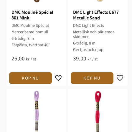
DMC Mouliné Spécial 
DMC Light Effects E677 
801 Mink
Metallic Sand
DMC Mouliné Spécial
DMC Light Effects
Merceriserad bomull
Metallisk och pärlemor-
skimmer
6-trådig, 8 m
6-trådig, 8 m
Färgäkta, tvättbar 40°
Ger ljus och djup
25,00
39,00
kr
/
st
kr
/
st