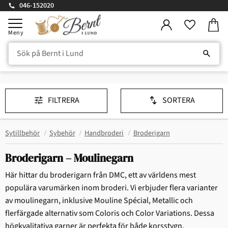
046-152020
Kundv
Meny
Favorite
FILTRERA
SORTERA
Sytillbehör
Sybehör
Handbroderi
Broderigarn
Broderigarn – Moulinegarn
Här hittar du broderigarn från DMC, ett av världens mest
populära varumärken inom broderi. Vi erbjuder flera varianter
av moulinegarn, inklusive Mouline Spécial, Metallic och
flerfärgade alternativ som Coloris och Color Variations. Dessa
högkvalitativa garner är perfekta för både korsstygn,