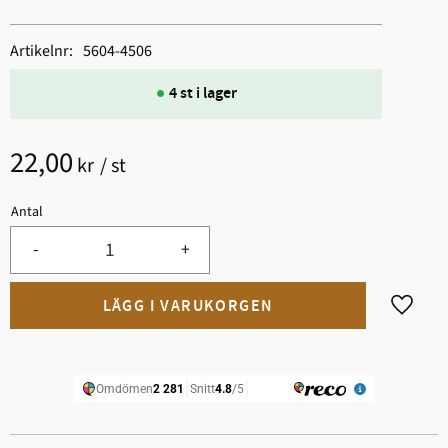
Artikelnr
5604-4506
4 st i lager
22,00
kr
/
st
Antal
-
+
Lägg til