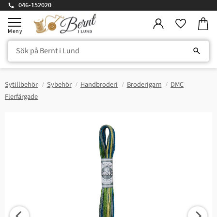
046-152020
Kundv
Meny
Favorite
Sytillbehör
Sybehör
Handbroderi
Broderigarn
DMC
Flerfärgade