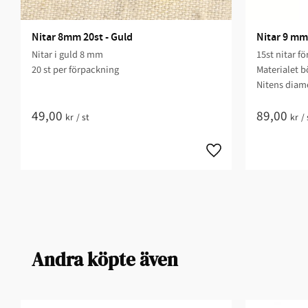
Nitar 8mm 20st - Guld
Nitar 9 mm 
Nitar i guld 8 mm
15st nitar f
20 st per förpackning
Materialet b
Nitens diame
49,00
89,00
kr
/
st
kr
/
Andra köpte även