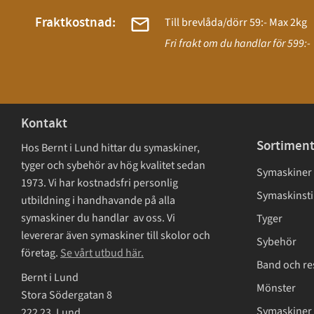
Fraktkostnad:
Till brevlåda/dörr 59:- Max 2kg
Fri frakt om du handlar för 599:-
Kontakt
Sortimen
Hos Bernt i Lund hittar du symaskiner,
tyger och sybehör av hög kvalitet sedan
Symaskiner
1973. Vi har kostnadsfri personlig
Symaskinsti
utbildning i handhavande på alla
symaskiner du handlar av oss. Vi
Tyger
levererar även symaskiner till skolor och
Sybehör
företag.
Se vårt utbud här.
Band och re
Bernt i Lund
Mönster
Stora Södergatan 8
Symaskiner 
222 23, Lund