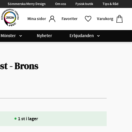
Sömmerska Merry Design
Om oss
Fysisk butik
Tips & Råd
Kundvag
Favoriter
Favoriter
Varukorg
Mina sidor
Mönster
Nyheter
Erbjudanden
st - Brons
1 st i lager