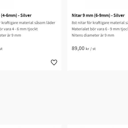
(4-6mm) - Silver
Nitar 9 mm (6-9mm) - Silver
ör kraftigare material såsom läder
8st nitar för kraftigare material
ör vara 4 - 6 mm tjockt
Materialet bör vara 6 - 9 mm tjoc
ter är 9 mm​
Nitens diameter är 9 mm​
89,00
st
kr
/
st