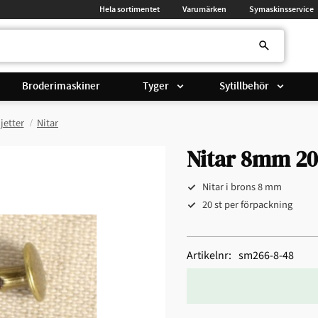
Hela sortimentet
Varumärken
Symaskinsservice
Broderimaskiner
Tyger
Sytillbehör
jetter
Nitar
Nitar 8mm 20
Nitar i brons 8 mm
20 st per förpackning
Artikelnr
sm266-8-48