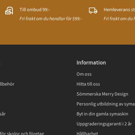
Till ombud 99:-
Hemleverans st
Fri frakt om du handlar för 599:-
Fri frakt om du 
t
Information
Om oss
llbehör
Hitta till oss
Sömmerska Merry Design
Personlig utbildning av syma
sår
Byt in din gamla symaskin
Uppgraderingsgaranti i 2 år
för skolor och företag
Hållbarhet