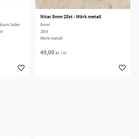
Nitar 8mm 20st - Mörk metall
 såsom läder
8mm
kt
20st
Mörk metall
49,00
kr
/
st