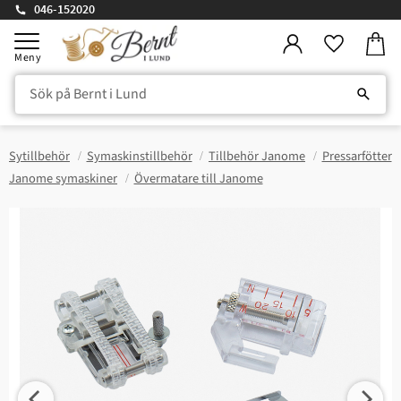
046-152020
Kundv
Meny
Favorite
Sytillbehör
Symaskinstillbehör
Tillbehör Janome
Pressarfötter
Janome symaskiner
Övermatare till Janome