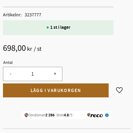
Artikelnr
3237777
1 st i lager
698,00
kr
/
st
Antal
-
+
Lägg til