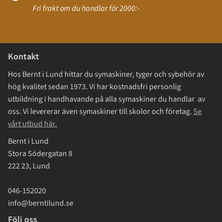
Fri frakt om du handlar för 2000:-
Kontakt
Hos Bernt i Lund hittar du symaskiner, tyger och sybehör av
hög kvalitet sedan 1973. Vi har kostnadsfri personlig
utbildning i handhavande på alla symaskiner du handlar av
oss. Vi levererar även symaskiner till skolor och företag.
Se
vårt utbud här.
Bernt i Lund
Stora Södergatan 8
222 23, Lund
046-152020
info@berntilund.se
Följ oss