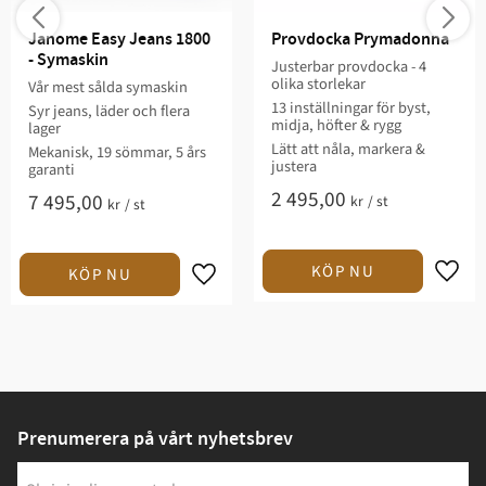
Janome Easy Jeans 1800 
Provdocka Prymadonna
- Symaskin
Justerbar provdocka - 4
olika storlekar
Vår mest sålda symaskin
13 inställningar för byst,
Syr jeans, läder och flera
midja, höfter & rygg
lager
Lätt att nåla, markera &
Mekanisk, 19 sömmar, 5 års
justera
garanti
2 495,00
7 495,00
kr
/
st
kr
/
st
Prenumerera på vårt nyhetsbrev