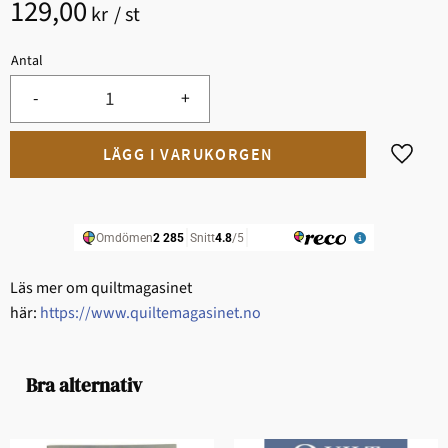
129,00
kr
/
st
Antal
-
+
Lägg til
Läs mer om quiltmagasinet
här:
https://www.quiltemagasinet.no
Bra alternativ