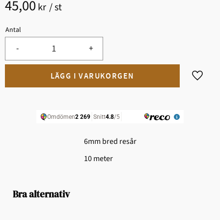
45,00
kr
/
st
Antal
-
+
Lägg til
6mm bred resår
10 meter
Bra alternativ