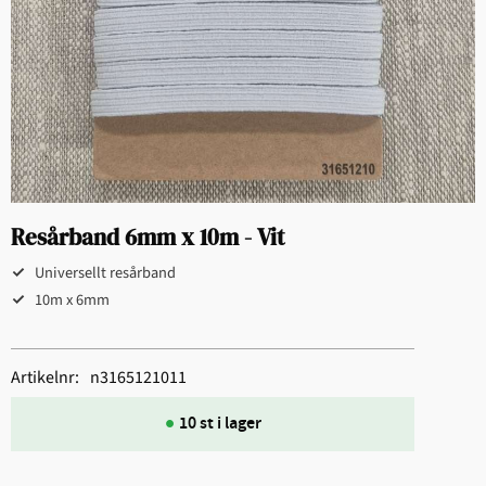
Resårband 6mm x 10m - Vit
Universellt resårband
10m x 6mm
Artikelnr
n3165121011
10 st i lager