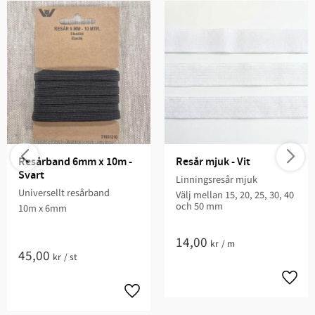
Resårband 6mm x 10m - 
Resår mjuk - Vit
Svart
Linningsresår mjuk
Universellt resårband
Välj mellan 15, 20, 25, 30, 40
och 50 mm
10m x 6mm
14,00
kr
/
m
45,00
kr
/
st