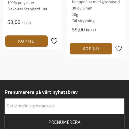
Knappnålar med glashuvud
100% polyester
30 x 0,6 mm
Oeko-tex Standard 100
10g
Tål strykning
50,00
kr
/
st
59,00
kr
/
st
Prenumerera på vårt nyhetsbrev
PRENUMERERA