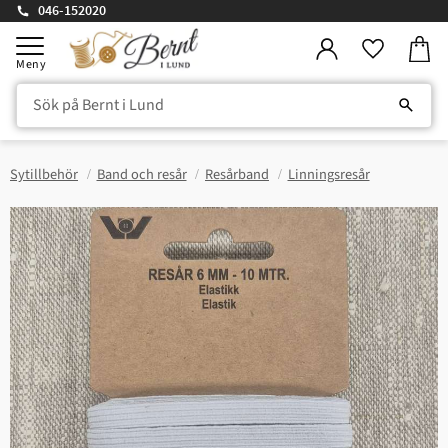
046-152020
Kundv
Meny
Favorite
Sytillbehör
Band och resår
Resårband
Linningsresår