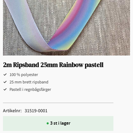
2m Ripsband 25mm Rainbow pastell
100 % polyester
25 mm brett ripsband
Pastell i regnbågsfärger
Artikelnr
31519-0001
3 st i lager