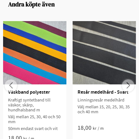
Andra köpte även
Väskband polyester
Resår medelhård - Svart
​Kraftigt syntetband till
Linningsresår medelhård
väskor, skärp,
Välj mellan 15, 20, 25, 30, 35
hundhalsband m
och 40 mm
Välj mellan 25, 30, 40 och 50
mm
18,00
kr
/
m
50mm endast svart och vit
18,00
kr
/
m