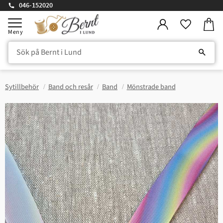
046-152020
Kundv
Meny
Favorite
Sytillbehör
Band och resår
Band
Mönstrade band