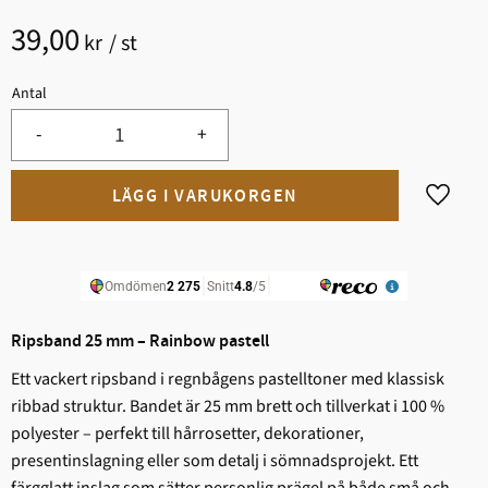
39,00
kr
/
st
Antal
-
+
Lägg til
Ripsband 25 mm – Rainbow pastell
Ett vackert ripsband i regnbågens pastelltoner med klassisk
ribbad struktur. Bandet är 25 mm brett och tillverkat i 100 %
polyester – perfekt till hårrosetter, dekorationer,
presentinslagning eller som detalj i sömnadsprojekt. Ett
färgglatt inslag som sätter personlig prägel på både små och