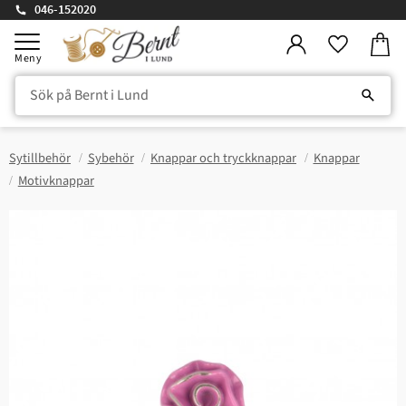
046-152020
Kundv
Meny
Favorite
Sytillbehör
Sybehör
Knappar och tryckknappar
Knappar
Motivknappar