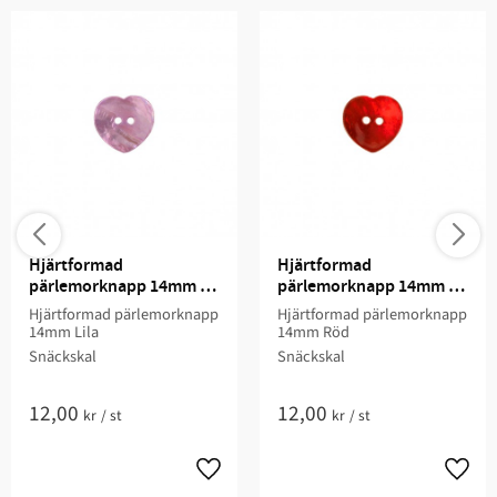
Hjärtformad 
Hjärtformad 
pärlemorknapp 14mm 
pärlemorknapp 14mm 
Lila
Röd
Hjärtformad pärlemorknapp
Hjärtformad pärlemorknapp
14mm Lila
14mm Röd
Snäckskal
Snäckskal
12,00
12,00
kr
/
st
kr
/
st