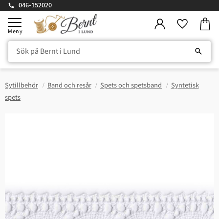
046-152020
Kundv
Meny
Favorite
Sytillbehör
Band och resår
Spets och spetsband
Syntetisk
spets