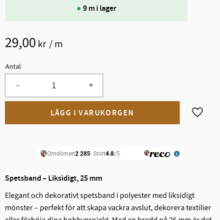
9 m i lager
29,00
kr
/
m
Antal
-
+
Lägg til
Spetsband – Liksidigt, 25 mm
Elegant och dekorativt spetsband i polyester med liksidigt
mönster – perfekt för att skapa vackra avslut, dekorera textilier
eller förhöja dina hobbyprojekt. Med en bredd på 25 mm är det