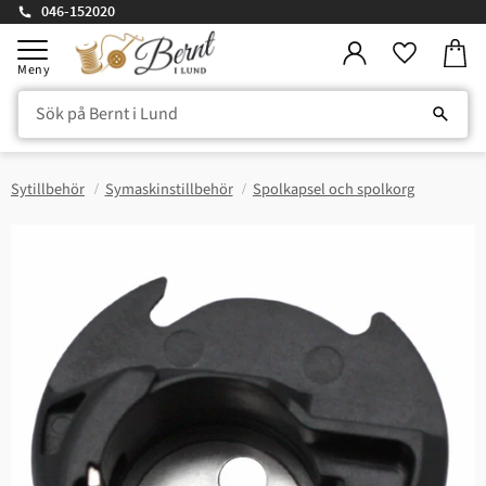
046-152020
Kundv
Meny
Favorite
Sytillbehör
Symaskinstillbehör
Spolkapsel och spolkorg