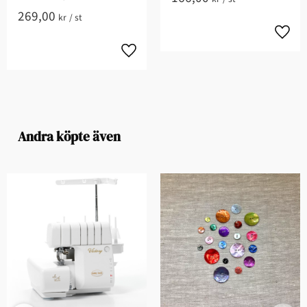
269,00
kr
/
st
Andra köpte även