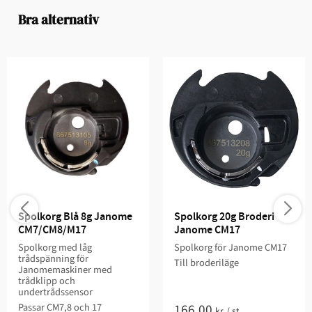
Bra alternativ
Spolkorg Blå 8g Janome 
Spolkorg 20g Broderi 
CM7/CM8/M17
Janome CM17
Spolkorg med låg
Spolkorg för Janome CM17
trådspänning för
Till broderiläge
Janomemaskiner med
trådklipp och
undertrådssensor
166,00
Passar CM7,8 och 17
kr
/
st