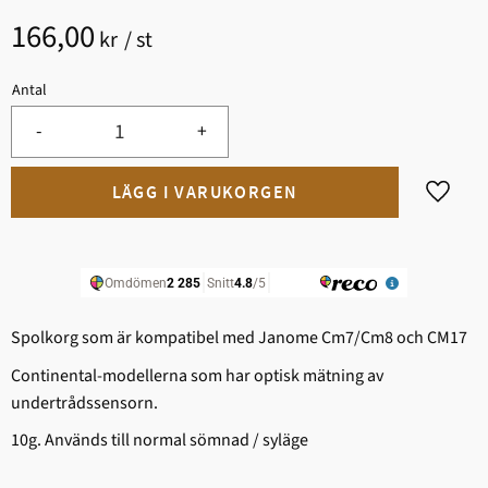
166,00
kr
/
st
Antal
-
+
Lägg til
Spolkorg som är kompatibel med Janome Cm7/Cm8 och CM17
Continental-modellerna som har optisk mätning av
undertrådssensorn.
10g. Används till normal sömnad / syläge