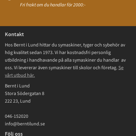
Fri frakt om du handlar för 2000:-
Kontakt
Hos Bernt i Lund hittar du symaskiner, tyger och sybehör av
hög kvalitet sedan 1973. Vi har kostnadsfri personlig
utbildning i handhavande på alla symaskiner du handlar av
oss. Vi levererar även symaskiner till skolor och företag.
Se
vårt utbud här.
Bernt i Lund
Stora Södergatan 8
222 23, Lund
046-152020
info@berntilund.se
Följ oss