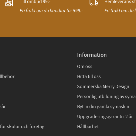
Till ombud 99:-
Hemleverans st
Fri frakt om du handlar för 599:-
Fri frakt om du 
t
Information
Om oss
llbehör
Hitta till oss
Sömmerska Merry Design
Personlig utbildning av syma
sår
Byt in din gamla symaskin
Uppgraderingsgaranti i 2 år
för skolor och företag
Hållbarhet