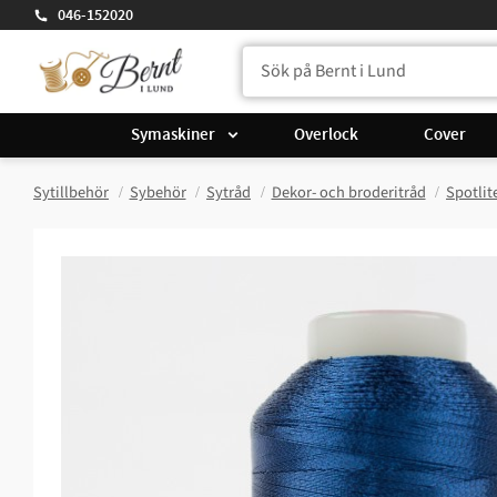
046-152020
Symaskiner
Overlock
Cover
Sytillbehör
Sybehör
Sytråd
Dekor- och broderitråd
Spotlit