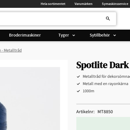
Hela sortimentet
Varumärken
Symaskinsservice
Broderimaskiner
Tyger
Sytillbehör
e - Metalltråd
Spotlite Dark
Metalltråd för dekorsömna
Metall med en rayonkärna
1000m
Artikelnr
MT8850