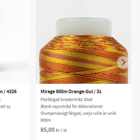
n / 4326
Mirage 800m Orange-Gul / 31
t
Flerfärgad broderitråd 30wt
att sy
Blank rayontråd för dekorationer
Slumpmässigt färgad, varje rulle är unik
800m
85,00
kr
/
st