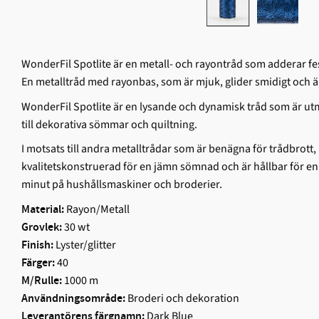
WonderFil Spotlite är en metall- och rayontråd som adderar fest
En metalltråd med rayonbas, som är mjuk, glider smidigt och 
WonderFil Spotlite är en lysande och dynamisk tråd som är utm
till dekorativa sömmar och quiltning.
I motsats till andra metalltrådar som är benägna för trådbrott,
kvalitetskonstruerad för en jämn sömnad och är hållbar för en 
minut på hushållsmaskiner och broderier.
Rayon/Metall
Material:
30 wt
Grovlek:
Lyster/glitter
Finish:
40
Färger:
1000 m
M/Rulle:
Broderi och dekoration
Användningsområde:
Dark Blue
Leverantörens färgnamn: