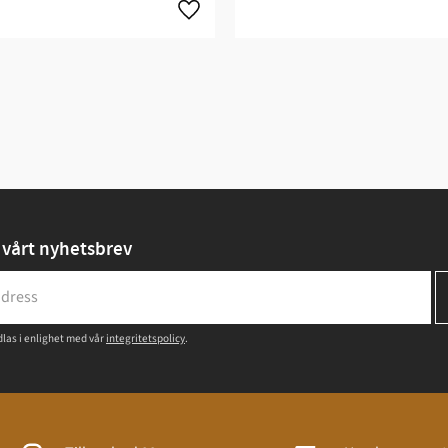
vårt nyhetsbrev
las i enlighet med vår
integritetspolicy
.