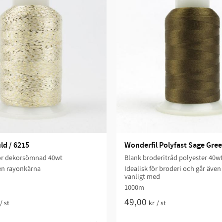
ld / 6215
Wonderfil Polyfast Sage Gree
för dekorsömnad 40wt
Blank broderitråd polyester 40w
en rayonkärna
Idealisk för broderi och går även 
vanligt med
1000m
49,00
/
st
kr
/
st