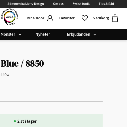
Sömmerska Merry Design
Om oss
Fysisk butik
Tips & Råd
Kundvag
Favoriter
Favoriter
Varukorg
Mina sidor
Mönster
Nyheter
Erbjudanden
 Blue / 8850
d 40wt
2 st i lager