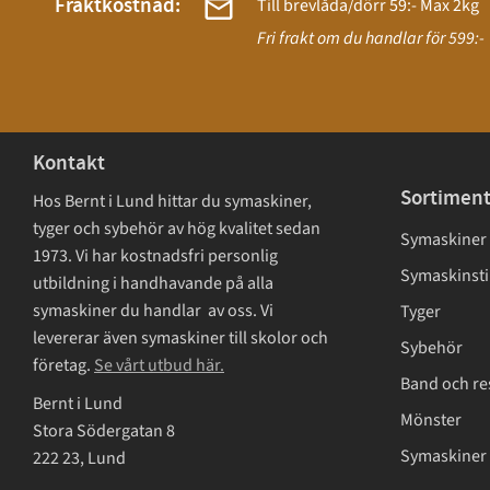
Fraktkostnad:
Till brevlåda/dörr 59:- Max 2kg
Fri frakt om du handlar för 599:-
Kontakt
Sortimen
Hos Bernt i Lund hittar du symaskiner,
tyger och sybehör av hög kvalitet sedan
Symaskiner
1973. Vi har kostnadsfri personlig
Symaskinsti
utbildning i handhavande på alla
symaskiner du handlar av oss. Vi
Tyger
levererar även symaskiner till skolor och
Sybehör
företag.
Se vårt utbud här.
Band och re
Bernt i Lund
Mönster
Stora Södergatan 8
Symaskiner 
222 23, Lund